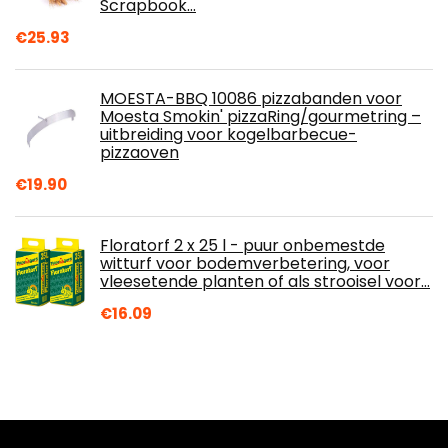
Scrapbook…
€
25.93
MOESTA-BBQ 10086 pizzabanden voor
Moesta Smokin' pizzaRing/gourmetring –
uitbreiding voor kogelbarbecue-
pizzaoven
€
19.90
Floratorf 2 x 25 l - puur onbemestde
witturf voor bodemverbetering, voor
vleesetende planten of als strooisel voor…
€
16.09