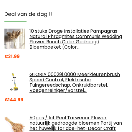
Deal van de dag !!
10 stuks Droge Installaties Pampagras
Natural Phragmites Communis Wedding
Flower Bunch Color Gedroogd
Bloemboeket (Color…
€
31.99
GLORIA 000291.0000 Meerkleurenbrush
Speed Control, Elektrische
Tuingereedschap, Onkruidborstel,
Voegenreiniger/Borstel…
€
144.99
50pcs / lot Real Tarweoor Flower
natuurlijk gedroogde bloemen Partij van
het huwelijk for doe-het-Decor Craft