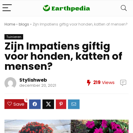
Home
»
blogs
»
Zijn Impatiens giftig voor honden, katten of mensen?
Tuinieren
Zijn Impatiens giftig
voor honden, katten of
mensen?
Stylishweb
219
Views
december 20, 2021
0
Save