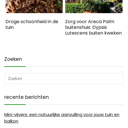
Droge schoonheid in de
Zorg voor Areca Palm
tuin
buitenshuis: Dypsis
Lutescens buiten kweken
Zoeken
recente berichten
Mini-vijvers: een natuurlijke aanvulling voor jouw tuin en
balkon