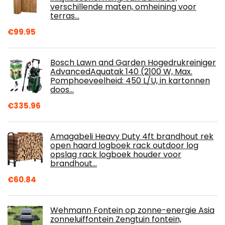
verschillende maten, omheining voor
terras…
€
99.95
Bosch Lawn and Garden Hogedrukreiniger
AdvancedAquatak 140 (2100 W, Max.
Pomphoeveelheid: 450 L/U, in kartonnen
doos…
€
335.96
Amagabeli Heavy Duty 4ft brandhout rek
open haard logboek rack outdoor log
opslag rack logboek houder voor
brandhout…
€
60.84
Wehmann Fontein op zonne-energie Asia
zonneluiffontein Zengtuin fontein,