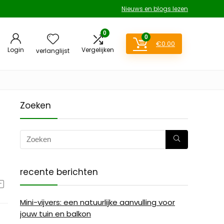
Nieuws en blogs lezen
0
0
€
0.00
Login
Vergelijken
verlanglijst
Zoeken
recente berichten
Mini-vijvers: een natuurlijke aanvulling voor
jouw tuin en balkon