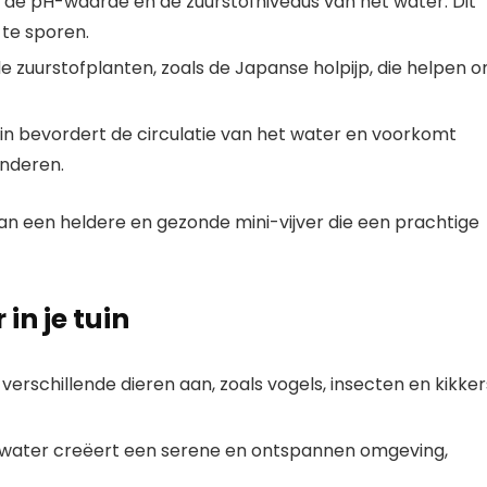
g de pH-waarde en de zuurstofniveaus van het water. Dit
te sporen.
e zuurstofplanten, zoals de Japanse holpijp, die helpen 
ntein bevordert de circulatie van het water en voorkomt
inderen.
van een heldere en gezonde mini-vijver die een prachtige
in je tuin
 verschillende dieren aan, zoals vogels, insecten en kikker
d water creëert een serene en ontspannen omgeving,