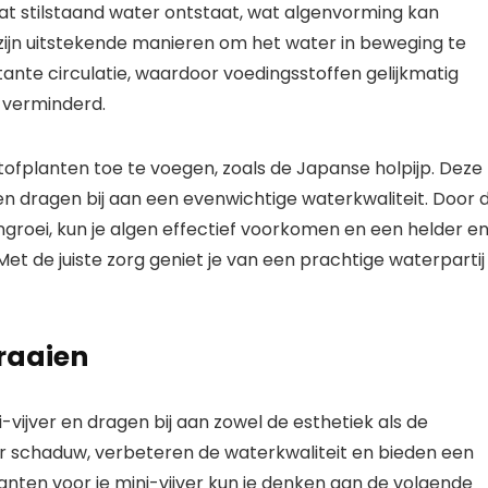
at stilstaand water ontstaat, wat algenvorming kan
 zijn uitstekende manieren om het water in beweging te
nte circulatie, waardoor voedingsstoffen gelijkmatig
 verminderd.
tofplanten toe te voegen, zoals de Japanse holpijp. Deze
n dragen bij aan een evenwichtige waterkwaliteit. Door 
ngroei, kun je algen effectief voorkomen en een helder e
et de juiste zorg geniet je van een prachtige waterpartij
fraaien
i-vijver en dragen bij aan zowel de esthetiek als de
r schaduw, verbeteren de waterkwaliteit en bieden een
planten voor je mini-vijver kun je denken aan de volgende