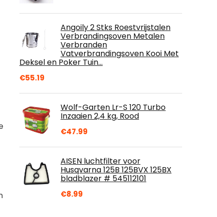
Angoily 2 Stks Roestvrijstalen
Verbrandingsoven Metalen
Verbranden
Vatverbrandingsoven Kooi Met
Deksel en Poker Tuin…
€
55.19
Wolf-Garten Lr-S 120 Turbo
Inzaaien 2,4 kg, Rood
e
€
47.99
AISEN luchtfilter voor
Husqvarna 125B 125BVX 125BX
bladblazer # 545112101
€
8.99
n