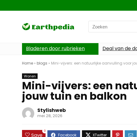
Search
for:
Bladeren door rubrieken
Deal van de d
Home
»
blogs
»
Mini-vijvers: een natuurlijke aanvulling voor j
Wonen
Mini-vijvers: een nat
jouw tuin en balkon
Stylishweb
mei 28, 2026
0
Save