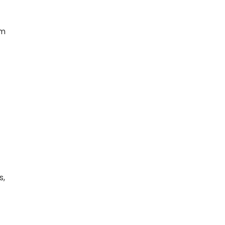
om
s,