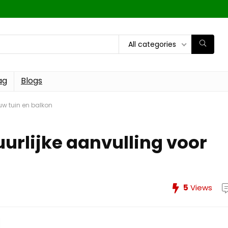
All categories
ag
Blogs
ouw tuin en balkon
uurlijke aanvulling voor
5
Views