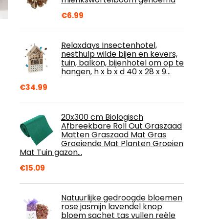
€
6.99
Relaxdays Insectenhotel,
nesthulp wilde bijen en kevers,
tuin, balkon, bijenhotel om op te
hangen, h x b x d 40 x 28 x 9…
€
34.99
20x300 cm Biologisch
Afbreekbare Roll Out Graszaad
Matten Graszaad Mat Gras
Groeiende Mat Planten Groeien
Mat Tuin gazon…
€
15.09
Natuurlijke gedroogde bloemen
rose jasmijn lavendel knop
bloem sachet tas vullen reële