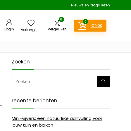
Nieuws en blogs lezen
0
0
€
0.00
Login
Vergelijken
verlanglijst
Zoeken
recente berichten
Mini-vijvers: een natuurlijke aanvulling voor
jouw tuin en balkon