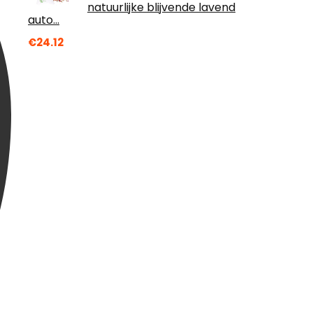
natuurlijke blijvende lavend
auto…
€
24.12