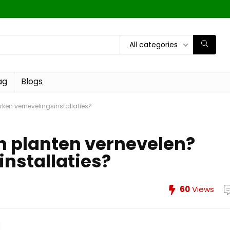
All categories
ag
Blogs
ken vernevelingsinstallaties?
n planten vernevelen?
nstallaties?
60
Views