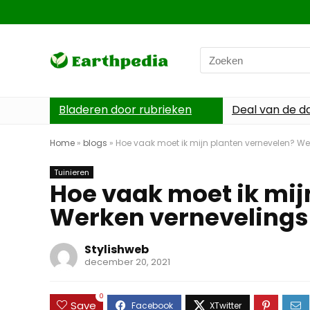
Search
for:
Bladeren door rubrieken
Deal van de d
Home
»
blogs
»
Hoe vaak moet ik mijn planten vernevelen? Wer
Tuinieren
Hoe vaak moet ik mij
Werken vernevelingsi
Stylishweb
december 20, 2021
0
Save