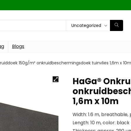
Uncategorized
ag
Blogs
uiddoek 150g/m² onkruidbeschermingsdoek tuinvlies 1,6m x 10
HaGa® Onkru
onkruidbesch
1,6m x 10m
Width: 1.6 m, breathable,
Length: 10 m, color: black
Thickness: approx. 290 