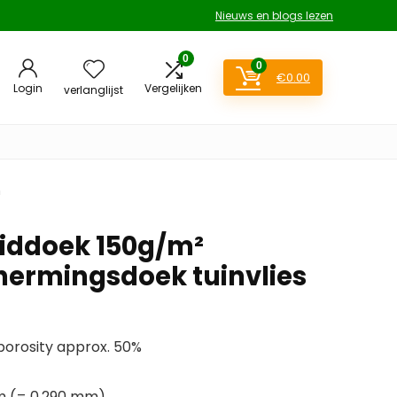
Nieuws en blogs lezen
0
0
€
0.00
Login
Vergelijken
verlanglijst
m
iddoek 150g/m²
ermingsdoek tuinvlies
 porosity approx. 50%
µm (= 0.290 mm)