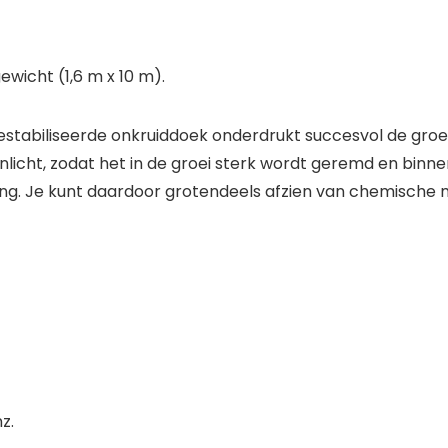
wicht (1,6 m x 10 m).
stabiliseerde onkruiddoek onderdrukt succesvol de groei 
icht, zodat het in de groei sterk wordt geremd en binnen
ding. Je kunt daardoor grotendeels afzien van chemische 
z.