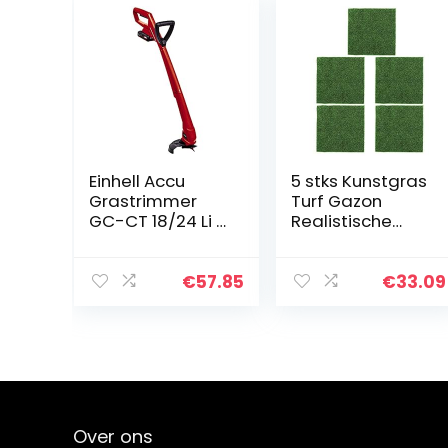
Einhell Accu
5 stks Kunstgras
Grastrimmer
Turf Gazon
GC-CT 18/24 Li P
Realistische
(1×1,5Ah) Power
Zachte Tuin
X-Change (Li-
Kunstmatige
Ion, 18 V, 8500
Gazon 30×30
€
57.85
€
33.09
rpm, 24 cm
cm Vierkante
snijbreedte, incl.
Vormige Indoor
20…
Outdoor Tuin…
Over ons