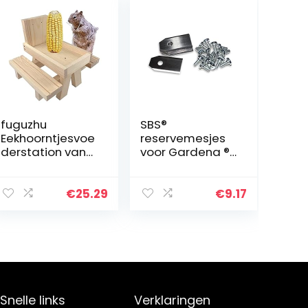
fuguzhu
SBS®
Eekhoorntjesvoe
reservemesjes
derstation van
voor Gardena ®
hout,
robotmaaier
eekhoorntje,
R40Li R45 LI R70Li
voederhuis,
en Husqvarna
€
25.29
€
9.17
picknicktafel,
Automover ®
voederstation,
grasmaaiermes
eekhoorntje
sen
voor…
Snelle links
Verklaringen