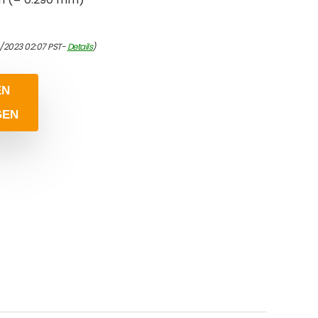
/2023 02:07 PST-
Details
)
EN
GEN