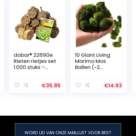
dobar® 22690e
10 Giant Living
Rieten rietjes set
Marimo Mos
1.000 stuks –
Ballen (~2
insectenhotel
Inches) + 1 kleine
knutselset –
Marimo Gratis!
rieten rietjes
Live Cladophora
€
35.85
€
14.93
voor wilde
Aquarium
bijenhotels…
Waterplant voor
vissen…
WORD LID VAN ONZE MAILLIJST VOOR BEST