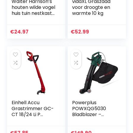
Walter Harrison’s
vidaXL Graszaad
houten wilde vogel
voor droogte en
huis tuin nestkast
warmte 10 kg
Multi ingang –
25mm gat/32mm
gat/open grens
€
24.97
€
52.99
Einhell Accu
Powerplus
Grastrimmer GC-
POWXQG5030
CT 18/24 Li P
Bladblazer –
(1×1,5Ah) Power X-
blazen/zuigen/ver
Change (Li-Ion, 18
snipperen/harken
V, 8500 rpm, 24
– 3000W – met