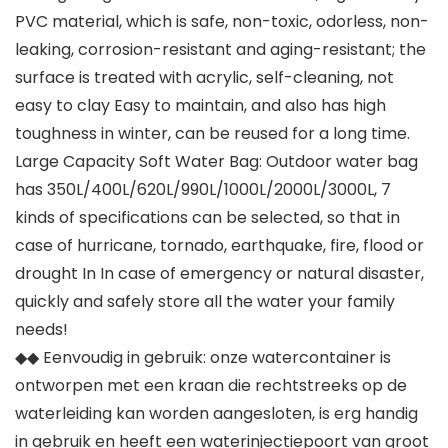
PVC material, which is safe, non-toxic, odorless, non-
leaking, corrosion-resistant and aging-resistant; the
surface is treated with acrylic, self-cleaning, not
easy to clay Easy to maintain, and also has high
toughness in winter, can be reused for a long time.
Large Capacity Soft Water Bag: Outdoor water bag
has 350L/400L/620L/990L/1000L/2000L/3000L, 7
kinds of specifications can be selected, so that in
case of hurricane, tornado, earthquake, fire, flood or
drought In In case of emergency or natural disaster,
quickly and safely store all the water your family
needs!
◆◆ Eenvoudig in gebruik: onze watercontainer is
ontworpen met een kraan die rechtstreeks op de
waterleiding kan worden aangesloten, is erg handig
in gebruik en heeft een waterinjectiepoort van groot