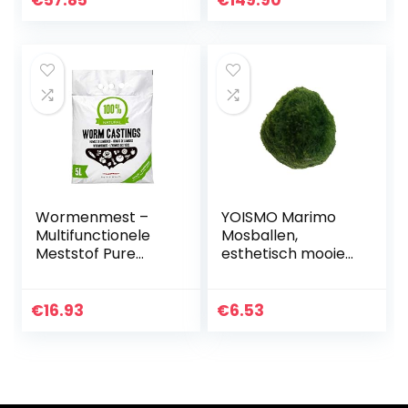
€
57.85
€
149.90
cm snijbreedte,
45L opvangzak
incl. 20…
Wormenmest –
YOISMO Marimo
Multifunctionele
Mosballen,
Meststof Pure
esthetisch mooie
Organische
levende planten,
Vermicompost –
creëren gezonde
Natuurlijke
omgeving,
€
16.93
€
6.53
Bodemverbeteraa
onderhoudsarm
r en Verbeterde…
speelballen,
garnalen…