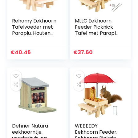
Rehomy Eekhoorn
MLLC Eekhoorn
Tafelvoeder met
Feeder Picknick
Paraplu, Houten
Tafel met Paraplu
Eekhoorn Picknick
& Maïs Cob Houder
Tafel Feeder met
en Pindakom,
Maïs Cob Houder
Dierentuin Feeder
€
40.46
€
37.60
voor Outdoor
Nieuw Premium
Tuin…
Cadeau…
Dehner Natura
WEBEEDY
eekhoorntje,
Eekhoorn Feeder,