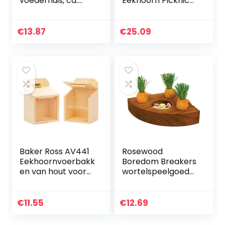
voederhuis, ca.
Eekhoorn Picknick
22,5 x 12 x 17,5 cm,
Tafel Feeder met
hout.
Paraplu voor
Buiten Houden
€
13.87
€
25.09
Noten, Fruit,
Bessen en Zaden
Baker Ross AV441
Rosewood
Eekhoornvoerbakk
Boredom Breakers
en van hout voor
wortelspeelgoed
kinderen als
en snackkom
knutsel- en
decoratie-idee om
€
11.55
€
12.69
vorm te geven
voor jongens…