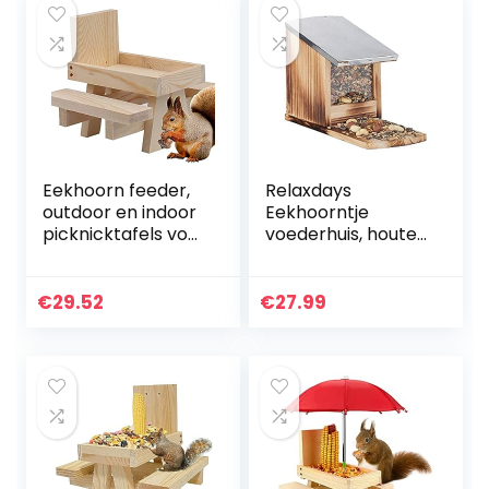
Eekhoorn feeder,
Relaxdays
outdoor en indoor
Eekhoorntje
picknicktafels voor
voederhuis, houten
schattige
voederstation,
huisdieren, houten
weerbestendig,
voedselopslagger
metalen dak,
€
29.52
€
27.99
eedschap…
eekhoorntje om te
plaatsen, gevlamd