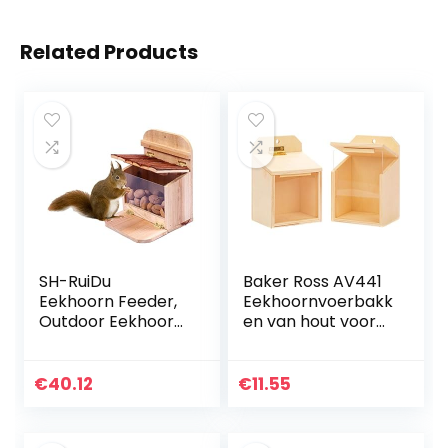
Related Products
SH-RuiDu
Baker Ross AV441
Eekhoorn Feeder,
Eekhoornvoerbakk
Outdoor Eekhoorn
en van hout voor
Feeder Hangende
kinderen als
Eekhoorn
knutsel- en
Voedingsdoos
decoratie-idee om
€
40.12
€
11.55
Houten Huis voor
vorm te geven
Tuin Yard Boom
voor jongens…