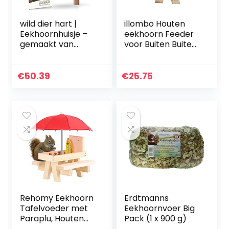
wild dier hart |
illombo Houten
Eekhoornhuisje –
eekhoorn Feeder
gemaakt van
voor Buiten Buiten
geschroefd
Eekhoorn Picknick
massief hout,
Tafel Eekhoorn
weerbestendig,
Bank Feeders Huis
€
50.39
€
25.75
Eekhoornhuisje
Maïs Houder voor…
voor de tuin
Rehomy Eekhoorn
Erdtmanns
Tafelvoeder met
Eekhoornvoer Big
Paraplu, Houten
Pack (1 x 900 g)
Eekhoorn Picknick