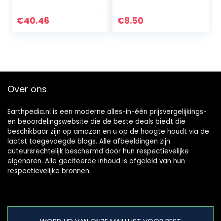
Tafel Feeder met
Maïs Cob Houder
€
40.46
€
8.50
voor Outdoor
Tuin…
Over ons
Earthpedia.nl is een moderne alles-in-één prijsvergelijkings-
en beoordelingswebsite die de beste deals biedt die
beschikbaar zijn op amazon en u op de hoogte houdt via de
laatst toegevoegde blogs. Alle afbeeldingen zijn
auteursrechtelijk beschermd door hun respectievelijke
eigenaren. Alle geciteerde inhoud is afgeleid van hun
respectievelijke bronnen.