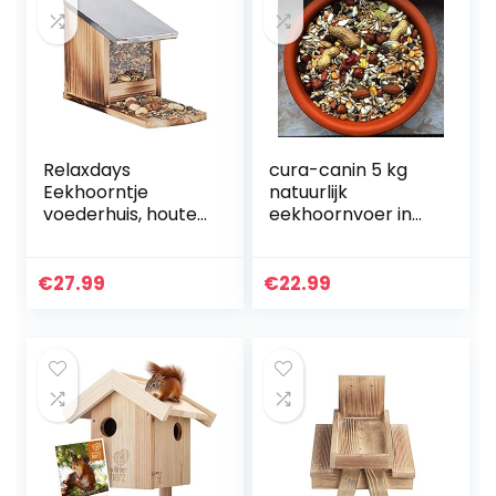
Relaxdays
cura-canin 5 kg
Eekhoorntje
natuurlijk
voederhuis, houten
eekhoornvoer in
voederstation,
premium kwaliteit
weerbestendig,
eekhoornvoer van
metalen dak,
topklasse
€
27.99
€
22.99
eekhoorntje om te
strooivoer
plaatsen, gevlamd
voederhuis