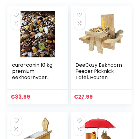
cura-canin 10 kg
DeeCozy Eekhoorn
premium
Feeder Picknick
eekhoornvoer
Tafel, Houten
super – food
Nesting Vogelhuis
eekhoornvoer van
Hangend
topklasse
Voedingsstation
€
33.99
€
27.99
strooivoer voer
Maïs Cob Houder
voer voederhuis
Eekhoorn…