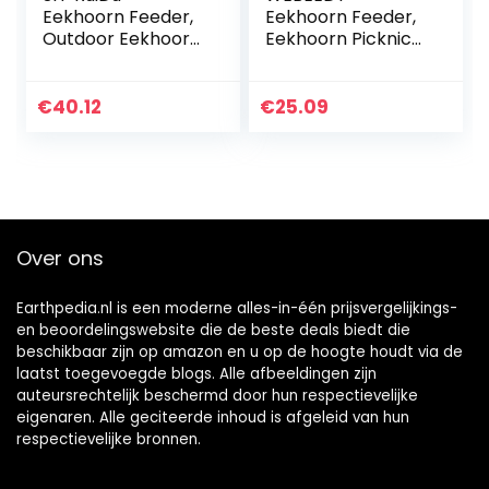
Eekhoorn Feeder,
Eekhoorn Feeder,
Outdoor Eekhoorn
Eekhoorn Picknick
Feeder Hangende
Tafel Feeder met
Eekhoorn
Paraplu voor
Voedingsdoos
Buiten Houden
€
40.12
€
25.09
Houten Huis voor
Noten, Fruit,
Tuin Yard Boom
Bessen en Zaden
Over ons
Earthpedia.nl is een moderne alles-in-één prijsvergelijkings-
en beoordelingswebsite die de beste deals biedt die
beschikbaar zijn op amazon en u op de hoogte houdt via de
laatst toegevoegde blogs. Alle afbeeldingen zijn
auteursrechtelijk beschermd door hun respectievelijke
eigenaren. Alle geciteerde inhoud is afgeleid van hun
respectievelijke bronnen.