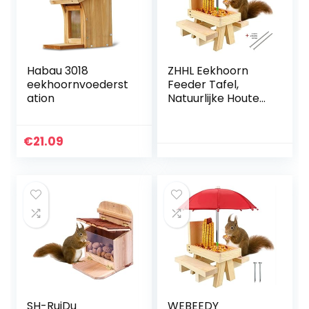
Habau 3018
ZHHL Eekhoorn
eekhoornvoederst
Feeder Tafel,
ation
Natuurlijke Houten
Eekhoorn Picknick
Bank Feeder Met
Paraplu, Duurzaam
€
21.09
Eekhoorn…
SH-RuiDu
WEBEEDY