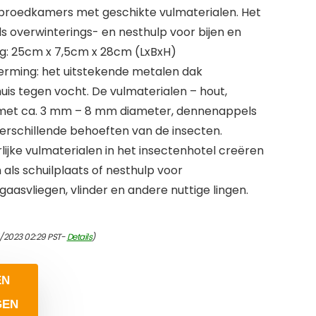
broedkamers met geschikte vulmaterialen. Het
als overwinterings- en nesthulp voor bijen en
g: 25cm x 7,5cm x 28cm (LxBxH)
erming: het uitstekende metalen dak
is tegen vocht. De vulmaterialen – hout,
met ca. 3 mm – 8 mm diameter, dennenappels
verschillende behoeften van de insecten.
ijke vulmaterialen in het insectenhotel creëren
n als schuilplaats of nesthulp voor
 gaasvliegen, vlinder en andere nuttige lingen.
4/2023 02:29 PST-
Details
)
EN
GEN