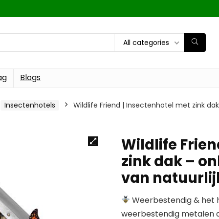
All categories
ag
Blogs
Insectenhotels
Wildlife Friend | Insectenhotel met zink d
Wildlife Frie
zink dak – o
van natuurlij
Weerbestendig & het he
weerbestendig metalen da