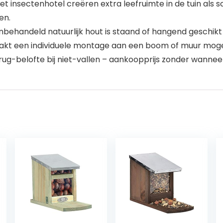
t insectenhotel creëren extra leefruimte in de tuin als s
en.
nbehandeld natuurlijk hout is staand of hangend geschikt 
t een individuele montage aan een boom of muur mogel
rug-belofte bij niet-vallen – aankoopprijs zonder wanne