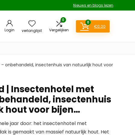
Nieuws en blogs lezen
0
0
€
0.00
Login
Vergelijken
verlanglijst
ak – onbehandeld, insectenhuis van natuurlijk hout voor
nd | Insectenhotel met
nbehandeld, insectenhuis
k hout voor bijen…
le jaar door: het insectenhotel met
k is gemaakt van massief natuurlijk hout. Het