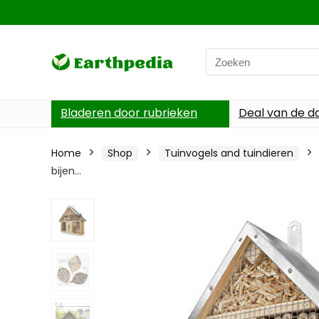
Search
for:
Bladeren door rubrieken
Deal van de d
Home
Shop
Tuinvogels and tuindieren
bijen…