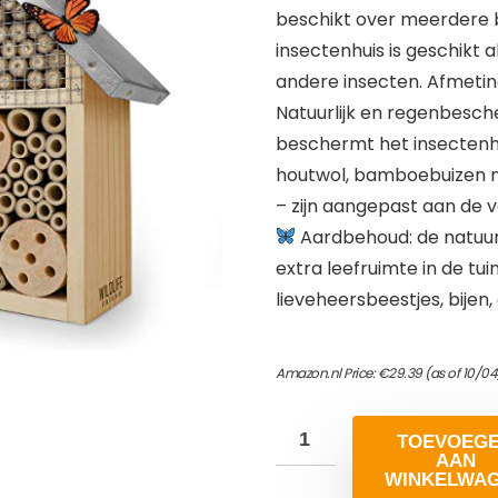
beschikt over meerdere 
insectenhuis is geschikt 
andere insecten. Afmetin
Natuurlijk en regenbesch
beschermt het insectenhu
houtwol, bamboebuizen 
– zijn aangepast aan de 
Aardbehoud: de natuurl
extra leefruimte in de tui
lieveheersbeestjes, bijen,
Amazon.nl Price:
€
29.39
(as of 10/0
TOEVOEG
AAN
WINKELWA