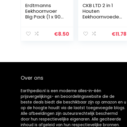
Erdtmanns
CKB LTD 2 in 1
Eekhoornvoer
Houten
Big Pack (1 x 900
Eekhoornvoeder
g)
/Nesting
Vogelhuis
Opknoping
€
8.50
€
11.78
Voerstation of
Nestdoos
Rustiek
Natuurlijk…
Over ons
Earthpedia.nl is een moderne alles-in-één
prijsvergelijkings- en beoordelingswebsite die de
beste deals biedt die beschikbaar zijn op amazon en u
op de hoogte houdt via de laatst toegevoegde blogs.
Alle afbeeldingen zijn auteursrechtelijk beschermd
door hun respectievelijke eigenaren. Alle geciteerde
inhoud is afgeleid van hun respectievelijke bronnen.