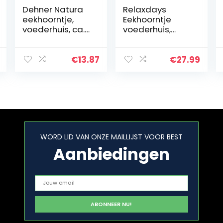
Dehner Natura
Relaxdays
eekhoorntje,
Eekhoorntje
voederhuis, ca.
voederhuis,
22,5 x 12 x 17,5
houten
cm, hout.
voederstation,
weerbestendig,
€
13.87
€
27.99
metalen dak,
eekhoornhuis
om te plaatsen…
WORD LID VAN ONZE MAILLIJST VOOR BEST
Aanbiedingen