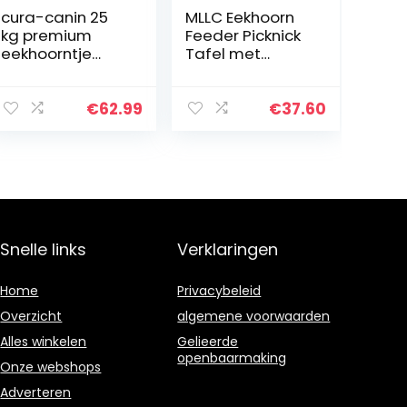
cura-canin 25
MLLC Eekhoorn
kg premium
Feeder Picknick
eekhoorntje
Tafel met
Super – Food
Paraplu & Maïs
eekhoornvoer
Cob Houder en
van topklasse
Pindakom,
€
62.99
€
37.60
strooivoer
Dierentuin
voederhuis
Feeder Nieuw
Premium
Cadeau…
Snelle links
Verklaringen
Home
Privacybeleid
Overzicht
algemene voorwaarden
Alles winkelen
Gelieerde
openbaarmaking
Onze webshops
Adverteren