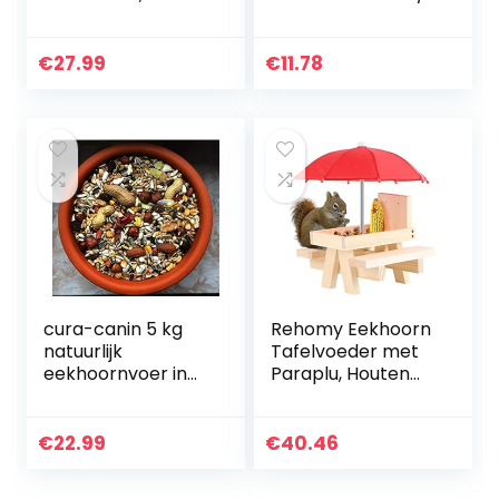
voederstation,
esting Vogelhuis
weerbestendig,
Opknoping
metalen dak,
Voerstation of
€
27.99
€
11.78
eekhoornhuis om
Nestdoos Rustiek
te plaatsen…
Natuurlijk…
cura-canin 5 kg
Rehomy Eekhoorn
natuurlijk
Tafelvoeder met
eekhoornvoer in
Paraplu, Houten
premium kwaliteit
Eekhoorn Picknick
eekhoornvoer van
Tafel Feeder met
topklasse
Maïs Cob Houder
€
22.99
€
40.46
strooivoer
voor Outdoor
voederhuis
Tuin…