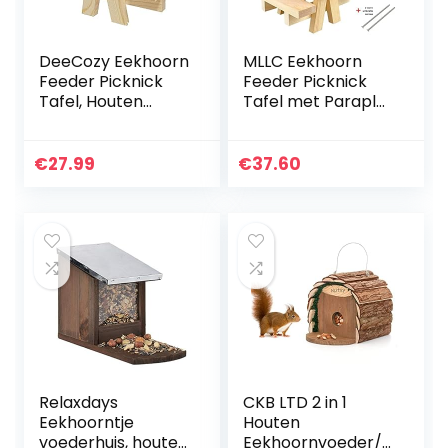
DeeCozy Eekhoorn
MLLC Eekhoorn
Feeder Picknick
Feeder Picknick
Tafel, Houten
Tafel met Paraplu
Nesting Vogelhuis
& Maïs Cob Houder
Hangend
en Pindakom,
Voedingsstation
Dierentuin Feeder
€
27.99
€
37.60
Maïs Cob Houder
Nieuw Premium
Eekhoorn…
Cadeau…
Relaxdays
CKB LTD 2 in 1
Eekhoorntje
Houten
voederhuis, houten
Eekhoornvoeder/N