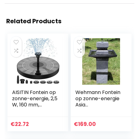
Related Products
AISITIN Fontein op
Wehmann Fontein
zonne-energie, 2,5
op zonne-energie
W, 160 mm,
Asia
vijverpomp,
zonneluiffontein
outdoor,
Zengtuin fontein,
waterpomp,
complete set voor
€
22.72
€
169.00
drijvende
tuin en terras, dag
fonteinpomp met
en nacht