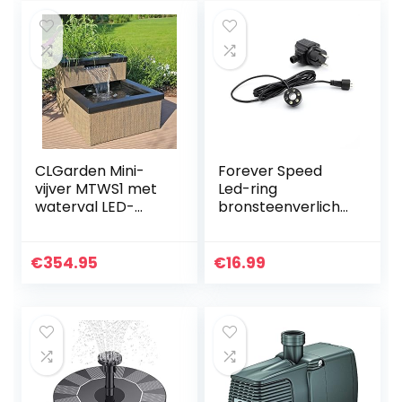
6…
CLGarden Mini-
Forever Speed
vijver MTWS1 met
Led-ring
waterval LED-
bronsteenverlichti
verlichting pomp
ng voor
set mini vijver voor
fonteinpomp
tuin balkon terras
,waterfontein,
€
354.95
€
16.99
tuinfontein, pomp
set