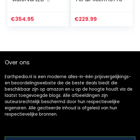
verlichting pomp
set mini vijver voor
tuin balkon terras
€
354.95
€
229.99
Over ons
Earthpedia.nl is een moderne alles-in-één prijsvergelijkings-
en beoordelingswebsite die de beste deals biedt die
beschikbaar zijn op amazon en u op de hoogte houdt via de
laatst toegevoegde blogs. Alle afbeeldingen zijn
auteursrechtelijk beschermd door hun respectievelijke
eigenaren. Alle geciteerde inhoud is afgeleid van hun
respectievelijke bronnen.