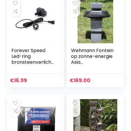
Forever Speed
Wehmann Fontein
Led-ring
op zonne-energie
bronsteenverlichti
Asia
ng voor
zonneluiffontein
fonteinpomp
Zengtuin fontein,
,waterfontein,
complete set voor
€
16.99
€
169.00
tuinfontein, pomp
tuin en terras, dag
set
en nacht