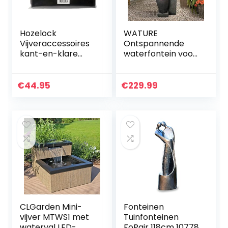
Hozelock
WATURE
Vijveraccessoires
Ontspannende
kant-en-klare
waterfontein voor
vijverfolie, zwart, 4
buiten, 101 cm,
x 3 meter
moderne outdoor-
fontein,
€
44.95
€
229.99
tuinwatervalfontei
n met 7
ledlampjes en 5…
CLGarden Mini-
Fonteinen
vijver MTWS1 met
Tuinfonteinen
waterval LED-
FoPair 118cm 10778