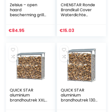
Zelsius – open
CHENSTAR Ronde
haard
Brandkuil Cover
bescherming grille,
Waterdichte
oven bescherming
Beschermende
grille
Weerbestendige
Cover Tuin Patio
€
84.95
€
15.03
Outdoor Fire Bowl
Cover
QUICK STAR
QUICK STAR
aluminium
aluminium
brandhoutrek XXL
brandhoutrek 130 x
185 x 70 x 185 cm
70 x 185 cm tuin
tuin
brandhoutopslag