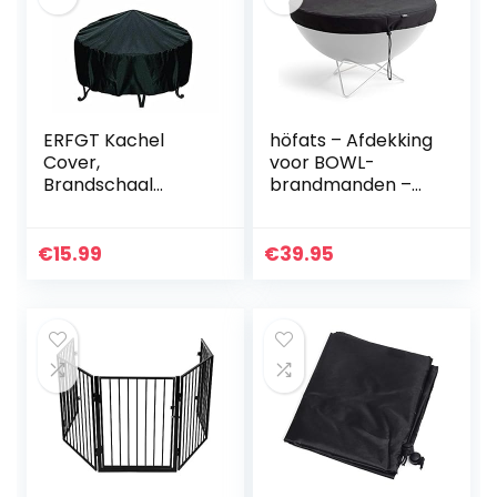
ERFGT Kachel
höfats – Afdekking
Cover,
voor BOWL-
Brandschaal
brandmanden –
Covers, Fire Pit
beschermt de
Cover, Oxford
BOWL-brandmand
Waterdicht
– op maat
€
15.99
€
39.95
Scheurbestendig
gemaakte,
Ademend
weerbestendige
Meubelhoezen
beschermhoes…
Vierkant…