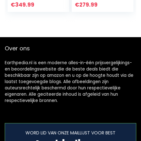
brandhoutopslag
1,6 m3
€
349.99
€
279.99
2,3 m3
brandhoutopslag
brandhoutopslag
stapelhulp buiten
stapelhulp buiten
Over ons
Earthpedia.nl is een moderne alles-in-één prijsvergelijkings-
en beoordelingswebsite die de beste deals biedt die
beschikbaar zijn op amazon en u op de hoogte houdt via de
laatst toegevoegde blogs. Alle afbeeldingen zijn
auteursrechtelijk beschermd door hun respectievelijke
eigenaren. Alle geciteerde inhoud is afgeleid van hun
respectievelijke bronnen.
WORD LID VAN ONZE MAILLIJST VOOR BEST