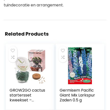
tuindecoratie en arrangement.
Related Products
GROW2GO cactus
Germisem Pacific
startersset
Giant Mix Larkspur
kweekset –
Zaden 0.5 g
Plantenset van
minikas,