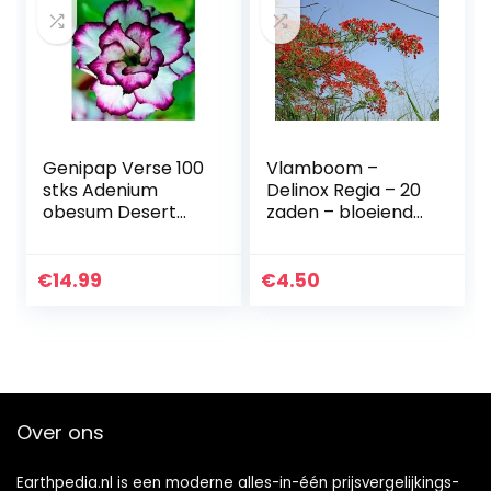
Genipap Verse 100
Vlamboom –
stks Adenium
Delinox Regia – 20
obesum Desert
zaden – bloeiende
Rose Bloem ZADEN
exoten
voor opplant
Gemengd 3
€
14.99
€
4.50
Over ons
Earthpedia.nl is een moderne alles-in-één prijsvergelijkings-