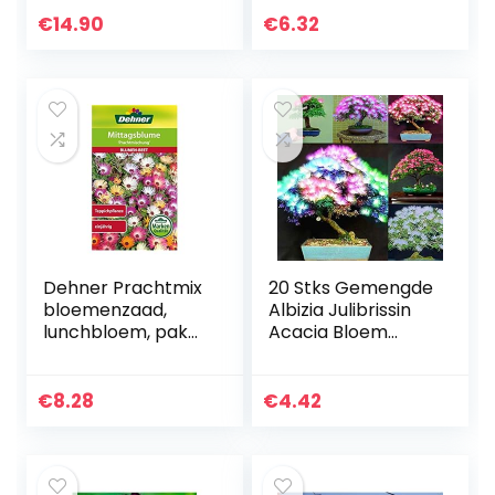
cactuszaden &
€
14.90
€
6.32
Bodem –
duurzaam
cadeau-idee voor…
Dehner Prachtmix
20 Stks Gemengde
bloemenzaad,
Albizia Julibrissin
lunchbloem, pak
Acacia Bloem
van 5 (5 x 0,8 g)
Zaad Mimosa Zijde
Boom Bonsai Plant
20 Stks Albizia
€
8.28
€
4.42
Julibrissin Zaden…