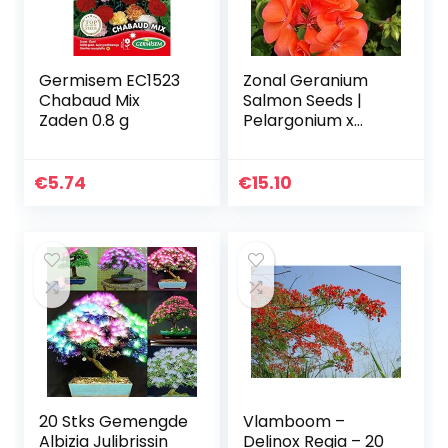
Germisem EC1523
Zonal Geranium
Chabaud Mix
Salmon Seeds |
Zaden 0.8 g
Pelargonium x
Hortorum 10
Annual Perennial
Houseplant Seeds.
€
5.74
€
15.10
20 Stks Gemengde
Vlamboom –
Albizia Julibrissin
Delinox Regia – 20