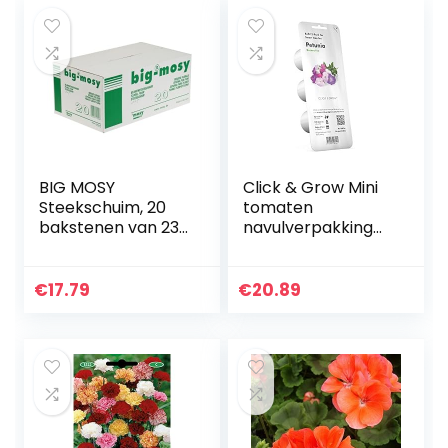
BIG MOSY
Click & Grow Mini
Steekschuim, 20
tomaten
bakstenen van 23
navulverpakking
x 11 x 8 cm, nat
Petunia wit
steekschuim,
bloemen,
€
17.79
€
20.89
steekbaksteen,
steekspons