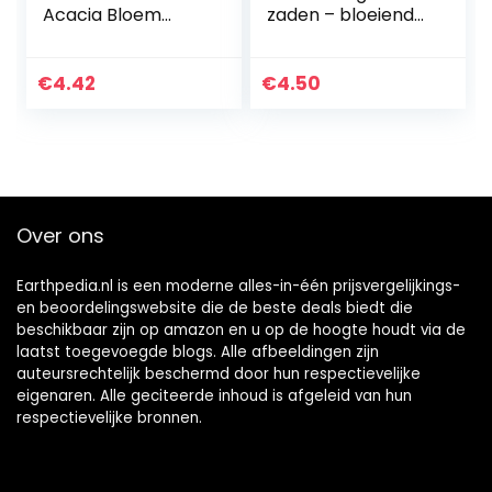
Acacia Bloem
zaden – bloeiende
Zaad Mimosa Zijde
exoten
Boom Bonsai Plant
20 Stks Albizia
€
4.42
€
4.50
Julibrissin Zaden…
Over ons
Earthpedia.nl is een moderne alles-in-één prijsvergelijkings-
en beoordelingswebsite die de beste deals biedt die
beschikbaar zijn op amazon en u op de hoogte houdt via de
laatst toegevoegde blogs. Alle afbeeldingen zijn
auteursrechtelijk beschermd door hun respectievelijke
eigenaren. Alle geciteerde inhoud is afgeleid van hun
respectievelijke bronnen.