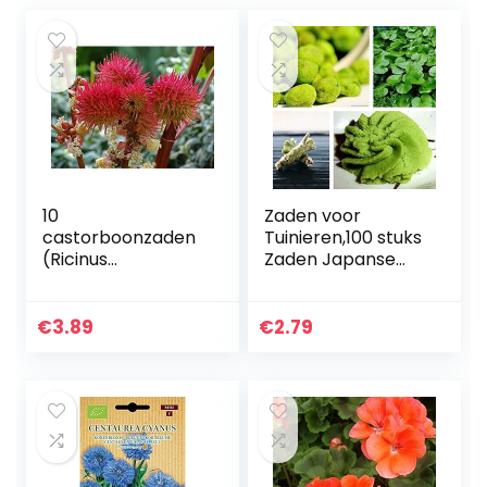
10
Zaden voor
castorboonzaden
Tuinieren,100 stuks
(Ricinus
Zaden Japanse
Communis)
Mierikswortel
Groente Kruid
Spice DIY Home
€
3.89
€
2.79
Plant