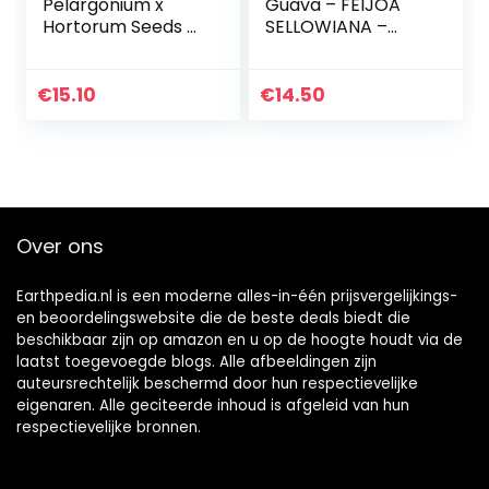
Pelargonium x
Guava – FEIJOA
Hortorum Seeds –
SELLOWIANA –
Zonal Geranium –
Guavasteen
Garden Geranium
6 Annual or
€
15.10
€
14.50
Perennial Seeds.
Over ons
Earthpedia.nl is een moderne alles-in-één prijsvergelijkings-
en beoordelingswebsite die de beste deals biedt die
beschikbaar zijn op amazon en u op de hoogte houdt via de
laatst toegevoegde blogs. Alle afbeeldingen zijn
auteursrechtelijk beschermd door hun respectievelijke
eigenaren. Alle geciteerde inhoud is afgeleid van hun
respectievelijke bronnen.