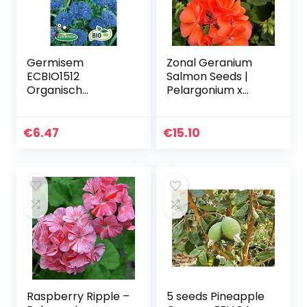
Germisem
Zonal Geranium
ECBIO1512
Salmon Seeds |
Organisch
Pelargonium x
Centaurea Cyanus
Hortorum 10
Korenbloem
Annual Perennial
Zaden 1 g
Houseplant Seeds.
€
6.47
€
15.10
Raspberry Ripple –
5 seeds Pineapple