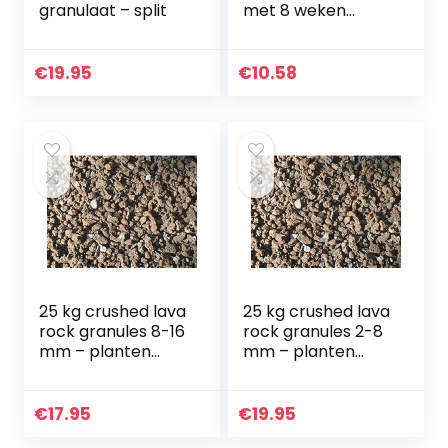
granulaat – split
met 8 weken
meststof voor alle
orchideeënsoorte
n, cultuursubstraat
€
19.95
€
10.58
van dennenschors,
5…
25 kg crushed lava
25 kg crushed lava
rock granules 8-16
rock granules 2-8
mm – planten
mm – planten
granulaat – split
granulaat – split
€
17.95
€
19.95