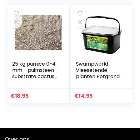
25 kg pumice 0-4
Swampworld
mm – puimsteen –
Vleesetende
substrate cactus
planten Potgrond
soil bonsai
– Speciale
kwekers formule –
geschikt voor alle
€
18.95
€
14.95
soorten
vleesetende
planten…
Over ons