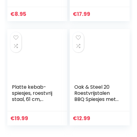
roestvrij staal
66cm lang, Log
vleesklauwen
Grabber, Zwart
vleesvorken –
€
8.95
€
17.99
Meat BBQ Claws
Set
Platte kebab-
Oak & Steel 20
spiesjes, roestvrij
Roestvrijstalen
staal, 61 cm,
BBQ Spiesjes met
Turkse-spiesjes,
Opbergkoker –
zware BBQ,
Herbruikbare,
perfect voor
Vaatwasmachineb
€
19.99
€
12.99
Koobideh-kebab,
estendig
Turkse BBQ stijl…