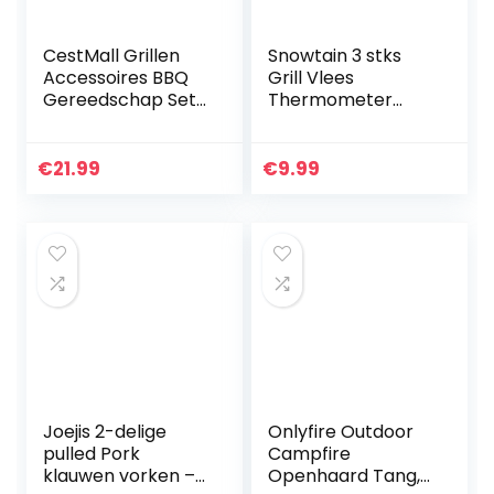
CestMall Grillen
Snowtain 3 stks
Accessoires BBQ
Grill Vlees
Gereedschap Set,
Thermometer
20 stks Heavy Duty
Probe Clip
RVS BBQ Grill Tool
Roestvrij Staal
Kit met antislip
Thermometer
€
21.99
€
9.99
handvat en…
Houder Probe
Clips, 3 Gaten
Voor…
Joejis 2-delige
Onlyfire Outdoor
pulled Pork
Campfire
klauwen vorken –
Openhaard Tang,