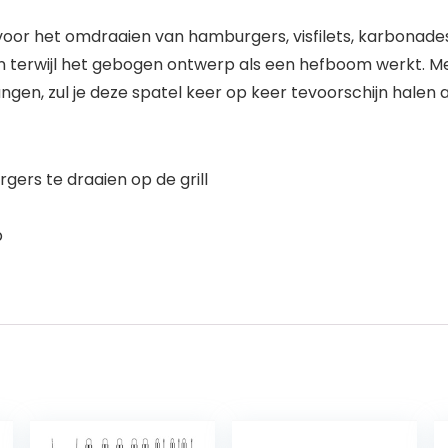
or het omdraaien van hamburgers, visfilets, karbonades e
ten terwijl het gebogen ontwerp als een hefboom werkt. 
en, zul je deze spatel keer op keer tevoorschijn halen a
rs te draaien op de grill
p