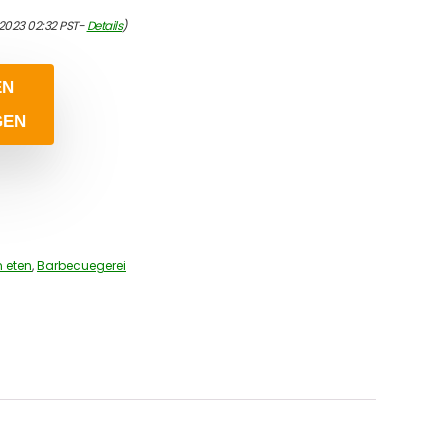
2023 02:32 PST-
Details
)
EN
GEN
 eten
,
Barbecuegerei