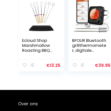
Ecloud Shop
BFOUR Bluetooth
Marshmallow
grillthermomete
Roasting BBQ
r, digitale
Sticks Set van 5
draadloze BBQ
telescopische
thermometer
roestvrij stalen
met 2 sondes,
€
13.25
€
39.95
spiesen –
vleesthermome
perfecte vorken
ter,
voor hot…
braadthermom
eter, 2…
Over ons