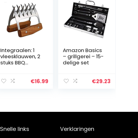
Integraalen: 1
Amazon Basics
vleesklauwen, 2
– grillgerei – 15-
stuks BBQ
delige set
berenklauwen,
versnipperende
klauwen,
€
16.99
€
29.23
roestvrij stalen
vleesklauwen…
Snelle links
Verklaringen