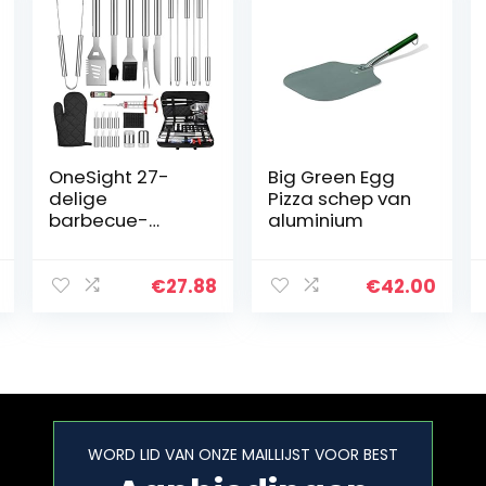
OneSight 27-
Big Green Egg
delige
Pizza schep van
barbecue-
aluminium
accessoireset
van roestvrij
staal,
€
27.88
€
42.00
grillbestekset
met
geschenkverpak
king, camping,
BBQ…
WORD LID VAN ONZE MAILLIJST VOOR BEST