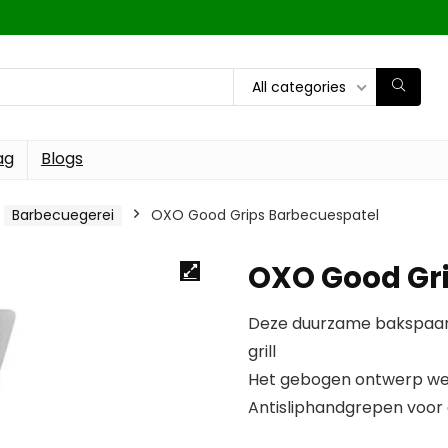
All categories
ag
Blogs
Barbecuegerei
OXO Good Grips Barbecuespatel
OXO Good Gr
Deze duurzame bakspaan 
grill
Het gebogen ontwerp we
Antisliphandgrepen voor