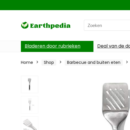
Search
for:
Bladeren door rubrieken
Deal van de d
Home
Shop
Barbecue and buiten eten