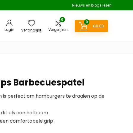
Nieuws en blogs lezen
0
0
€
0.00
Login
Vergelijken
verlanglijst
ips Barbecuespatel
is perfect om hamburgers te draaien op de
rkt als een hefboom
 een comfortabele grip