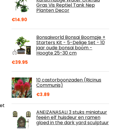
Gras Vis Reptiel Tank Nep
Planten Decor
€
14.90
Bonsaiworld Bonsai Boompje +
Starters Kit - 5-Delige Set - 10
jaar oude bonsai boom -
Hoogte 25-30 cm
€
39.95
10 castorboonzaden (Ricinus
Communis)
€
3.89
et
ANEIZANASALI 3 stuks miniatuur
feeën elf huisdeur en ramen
gloed in the dark yard sculptuur