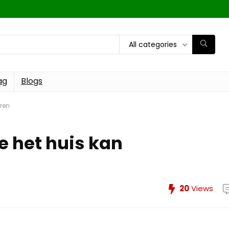
All categories
ag
Blogs
eren
e het huis kan
20
Views