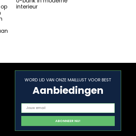
U-bank in moderne
 op
interieur
n
n
aan
WORD LID VAN ONZE MAILLIJST VOOR BEST
Aanbiedingen