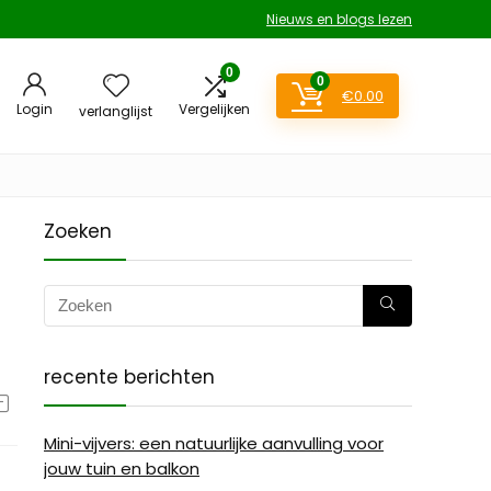
Nieuws en blogs lezen
0
0
€
0.00
Login
Vergelijken
verlanglijst
Zoeken
recente berichten
Mini-vijvers: een natuurlijke aanvulling voor
jouw tuin en balkon