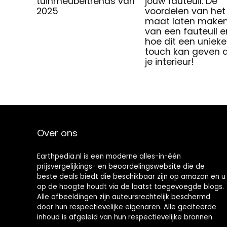
tuinmeubeltrends van
jouw fauteuil: De
2025
voordelen van het
maat laten make
van een fauteuil e
hoe dit een unieke
touch kan geven 
je interieur!
Over ons
Earthpedia.nl is een moderne alles-in-één
prijsvergelijkings- en beoordelingswebsite die de
beste deals biedt die beschikbaar zijn op amazon en u
op de hoogte houdt via de laatst toegevoegde blogs.
Alle afbeeldingen zijn auteursrechtelijk beschermd
door hun respectievelijke eigenaren. Alle geciteerde
inhoud is afgeleid van hun respectievelijke bronnen.