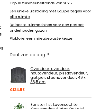
Top 10 tuinmeubeltrends van 2025
Een unieke uitstraling met Equipe tegels voor
elke ruimte
De beste tuinmachines voor een perfect
t
onderhouden gazon
s
Plakfolie, een milieubewuste keuze
ng
Deal van de dag !!
Ovendeur, ovendeur,
houtovendeur, pizzaovendeur,
gietijzer, steenovendeur, 49 x
38,5 cm
n
€
124.53
Zonster 1 st Levensechte
Kunstmatige Water Onkruid