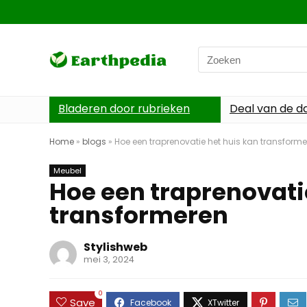
Search
for:
Bladeren door rubrieken
Deal van de d
Home
»
blogs
»
Hoe een traprenovatie het huis kan transform
Meubel
Hoe een traprenovati
transformeren
Stylishweb
mei 3, 2024
0
Save