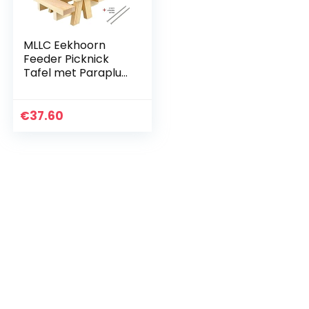
MLLC Eekhoorn
Feeder Picknick
Tafel met Paraplu
& Maïs Cob Houder
en Pindakom,
Dierentuin Feeder
€
37.60
Nieuw Premium
Cadeau…