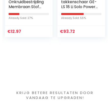
dbestrijding
takkenschaar GE-
Philoden
aan Stof
LS 18 Li Solo Power
Erubesc
chap
X-Change (18 V, li-
planten
bedekker,
ion, takkendikte
old: 27%
Already Sold: 56%
Already Sold
tabiliseerd
tot 28 mm,
M, Ideaal
Bypass-messen,
ebruik op
€
veiligheidsschakel
93.72
aar, softgrip,
zonder accu en
lader)
Iets interessants
gevonden ?
KRIJG BETERE RESULTATEN DOOR
VANDAAG TE UPGRADEN!