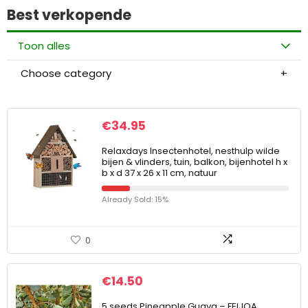
Best verkopende
Toon alles
Choose category
€
34.95
Relaxdays Insectenhotel, nesthulp wilde
bijen & vlinders, tuin, balkon, bijenhotel h x
b x d 37 x 26 x 11 cm, natuur
Already Sold: 15%
0
€
14.50
5 seeds Pineapple Guava – FEIJOA