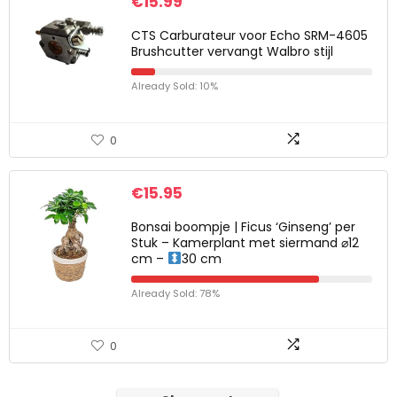
€
15.99
CTS Carburateur voor Echo SRM-4605
Brushcutter vervangt Walbro stijl
Already Sold: 10%
0
€
15.95
Bonsai boompje | Ficus ‘Ginseng’ per
Stuk – Kamerplant met siermand ⌀12
cm –
30 cm
Already Sold: 78%
0