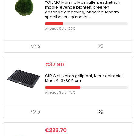
YOISMO Marimo Mosballen, esthetisch
mooie levende planten, creëren
gezonde omgeving, onderhoudsarm
speelballen, garnalen…
Already Sold: 22%
0
€
37.90
CLP Gietijzeren grillplaat, Kleur:antraciet,
Maat:41.3×30.5 cm
Already Sold: 43%
0
€
225.70