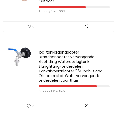
Outdoor…
Already Sold: 66%
0
Ibc-tankkraanadapter
Draadconnector Vervangende
klepfitting Wateropslagtank
Slangfitting-onderdelen
Tankafvoeradapter 3/4 inch-slang
Oliebrandstof Watervervangende
onderdelen voor thuis
Already Sold: 82%
0