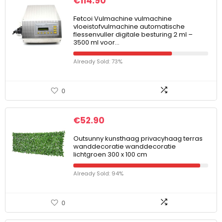
€
114.90
Fetcoi Vulmachine vulmachine
vloeistofvulmachine automatische
flessenvuller digitale besturing 2 ml –
3500 ml voor…
Already Sold: 73%
0
€
52.90
Outsunny kunsthaag privacyhaag terras
wanddecoratie wanddecoratie
lichtgroen 300 x 100 cm
Already Sold: 94%
0