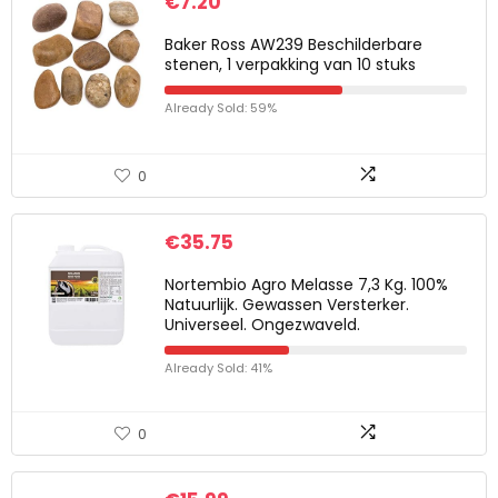
€
7.20
Baker Ross AW239 Beschilderbare
stenen, 1 verpakking van 10 stuks
Already Sold: 59%
0
€
35.75
Nortembio Agro Melasse 7,3 Kg. 100%
Natuurlijk. Gewassen Versterker.
Universeel. Ongezwaveld.
Already Sold: 41%
0