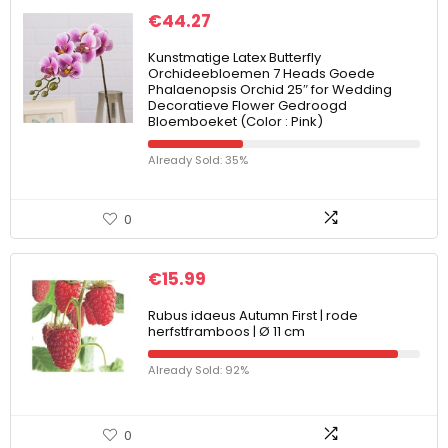
€
44.27
Kunstmatige Latex Butterfly
Orchideebloemen 7 Heads Goede
Phalaenopsis Orchid 25″ for Wedding
Decoratieve Flower Gedroogd
Bloemboeket (Color : Pink)
Already Sold: 35%
0
€
15.99
Rubus idaeus Autumn First | rode
herfstframboos | Ø 11 cm
Already Sold: 92%
0