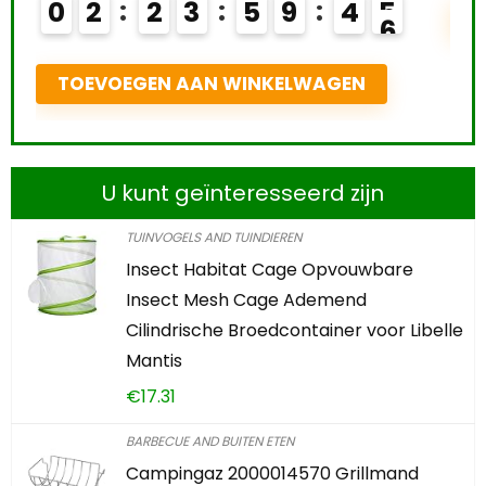
2
3
5
9
4
4
TOEVOEGEN
5
VOEGEN AAN WINKELWAGEN
U kunt geïnteresseerd zijn
TUINVOGELS AND TUINDIEREN
Insect Habitat Cage Opvouwbare
Insect Mesh Cage Ademend
Cilindrische Broedcontainer voor Libelle
Mantis
€
17.31
BARBECUE AND BUITEN ETEN
Campingaz 2000014570 Grillmand