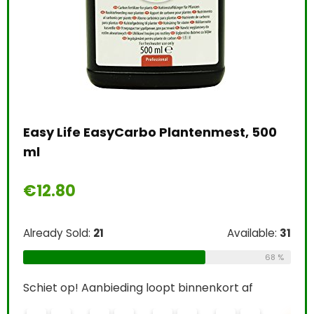
Ecoworld Kam
Bevat ook ka
Universele aa
planten…
ife EasyCarbo Plantenmest, 500
€
14.95
0
Already Sold:
24
Sold:
21
Available:
31
Schiet op! Aanbi
68 %
0
3
2
p! Aanbieding loopt binnenkort af