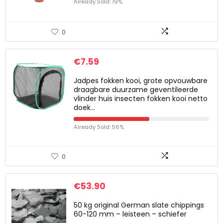
Already Sold: 19%
0
€
7.59
Jadpes fokken kooi, grote opvouwbare
draagbare duurzame geventileerde
vlinder huis insecten fokken kooi netto
doek…
Already Sold: 56%
0
€
53.90
50 kg original German slate chippings
60-120 mm – leisteen – schiefer