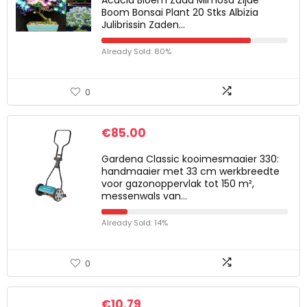
Acacia Bloem Zaad Mimosa Zijde
Boom Bonsai Plant 20 Stks Albizia
Julibrissin Zaden…
Already Sold: 80%
0
€
85.00
Gardena Classic kooimesmaaier 330:
handmaaier met 33 cm werkbreedte
voor gazonoppervlak tot 150 m²,
messenwals van…
Already Sold: 14%
0
€
10.79