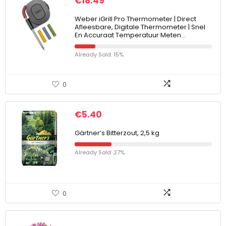
€
18.49
Weber iGrill Pro Thermometer | Direct
Afleesbare, Digitale Thermometer | Snel
En Accuraat Temperatuur Meten…
Already Sold: 15%
0
€
5.40
Gärtner’s Bitterzout, 2,5 kg
Already Sold: 27%
0