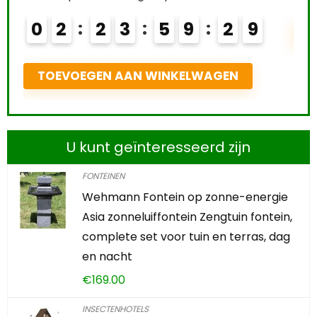
8
TOEVOEGEN AAN WINKELWAGEN
U kunt geïnteresseerd zijn
FONTEINEN
Wehmann Fontein op zonne-energie
Asia zonneluiffontein Zengtuin fontein,
complete set voor tuin en terras, dag
en nacht
€
169.00
INSECTENHOTELS