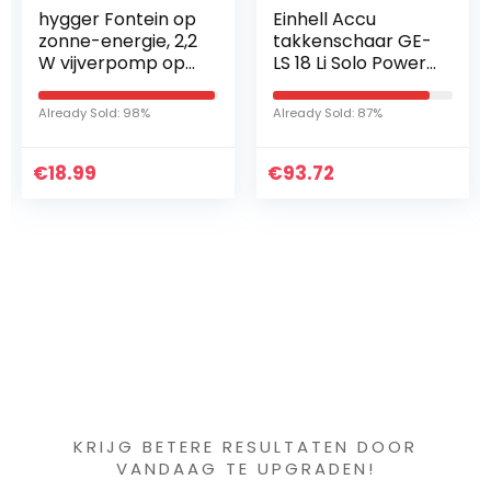
Einhell Accu
Biolan
takkenschaar GE-
milieuvriendelijke
LS 18 Li Solo Power
turfvrije
X-Change (18 V, li-
mospellets voor
ion, takkendikte
zaadkieming – 48
Already Sold: 87%
Already Sold: 47%
tot 28 mm,
st
Bypass-messen,
€
veiligheidsschakel
93.72
€
12.65
aar, softgrip,
zonder accu en
lader)
Iets interessants
gevonden ?
KRIJG BETERE RESULTATEN DOOR
VANDAAG TE UPGRADEN!