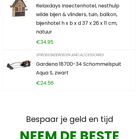
Relaxdays Insectenhotel, nesthulp
wilde bijen & vlinders, tuin, balkon,
bijenhotel h x b x d 37 x 26 x 11 cm,
natuur
€
34.95
SPROEIONDERDELEN AND ACCESSOIRES
Gardena 18700-34 Schommelspuit
Aqua S, zwart
€
24.56
Bespaar je geld en tijd
NEEM DE BESTE