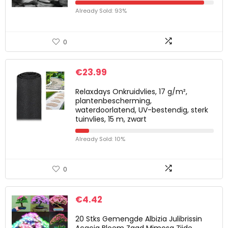
Already Sold: 93%
0
€
23.99
Relaxdays Onkruidvlies, 17 g/m²,
plantenbescherming,
waterdoorlatend, UV-bestendig, sterk
tuinvlies, 15 m, zwart
Already Sold: 10%
0
€
4.42
20 Stks Gemengde Albizia Julibrissin