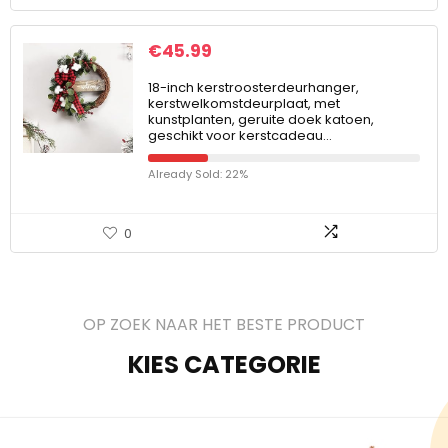
€
45.99
18-inch kerstroosterdeurhanger,
kerstwelkomstdeurplaat, met
kunstplanten, geruite doek katoen,
geschikt voor kerstcadeau…
Already Sold: 22%
0
OP ZOEK NAAR HET BESTE PRODUCT
KIES CATEGORIE