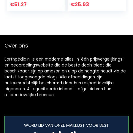
Handwork Garland
het huwelijk for
€
51.27
€
25.93
Accessoires valse
doe-het-Decor
bloem Gedroogd…
Craft Scrapbook…
Over ons
Earthpedia.nl is een moderne alles-in-één prijsvergelijkings-
en beoordelingswebsite die de beste deals biedt die
beschikbaar zijn op amazon en u op de hoogte houdt via de
laatst toegevoegde blogs. Alle afbeeldingen zijn
auteursrechtelijk beschermd door hun respectievelijke
eigenaren. Alle geciteerde inhoud is afgeleid van hun
respectievelijke bronnen.
WORD LID VAN ONZE MAILLIJST VOOR BEST