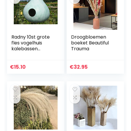
Radny 10st grote
Droogbloemen
fles vogelhuis
boeket Beautiful
kalebassen
Trauma
plantenzaden
€
15.10
€
32.95