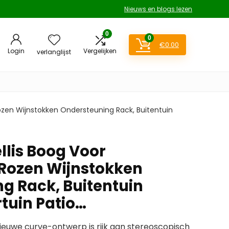
Nieuws en blogs lezen
0
0
€
0.00
Login
Vergelijken
verlanglijst
Rozen Wijnstokken Ondersteuning Rack, Buitentuin
llis Boog Voor
Rozen Wijnstokken
g Rack, Buitentuin
tuin Patio…
nieuwe curve-ontwerp is rijk aan stereoscopisch