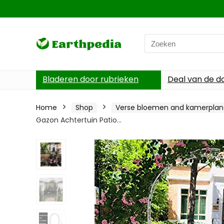
Search
for:
Bladeren door rubrieken
Deal van de d
Home
Shop
Verse bloemen and kamerplan
Gazon Achtertuin Patio…