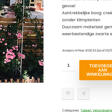
gevoel
Aantrekkelijke boog: creëe
zonder klimplanten
Duurzaam materiaal: ge
weerbestendige zwarte 
Amazon.nl Price:
€
125.93
(as of 05/0
TOEVOEG
AAN
WINKELWA
Categories:
Takken
,
Verse bloem