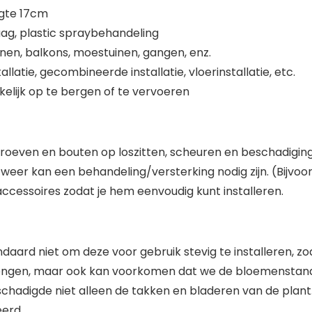
ogte 17cm
nlaag, plastic spraybehandeling
uinen, balkons, moestuinen, gangen, enz.
tie, gecombineerde installatie, vloerinstallatie, etc.
lijk op te bergen of te vervoeren
hroeven en bouten op loszitten, scheuren en beschadigin
 weer kan een behandeling/versterking nodig zijn. (Bijvoo
ccessoires zodat je hem eenvoudig kunt installeren.
daard niet om deze voor gebruik stevig te installeren, 
engen, maar ook kan voorkomen dat we de bloemenstanda
hadigde niet alleen de takken en bladeren van de plant.
eerd