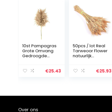
10st Pampagras
50pcs / lot Real
Grote Omvang
Tarweoor Flower
Gedroogde
natuurlijk
Bloemen
gedroogde
Huwelijk Van
bloemen Partij
Kerstmis Decor
van het huwelijk
€
25.43
€
25.93
Bloem Bos
for doe-het-
Natuurlijk
Decor Craft
Gedroogde
Scrapbook…
Pampagras
Ruwe…
Over ons