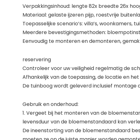
Verpakkingsinhoud: lengte 82x breedte 26x ho
Materiaal: gelaste ijzeren pijp, roestvrije buite
Toepasselijke scenario’s: villa’s, woonkamers, t
Meerdere bevestigingsmethoden: bloempotinstalla
Eenvoudig te monteren en demonteren, gemakke
reservering
Controleer voor uw veiligheid regelmatig de sc
Afhankelijk van de toepassing, de locatie en het
De tuinboog wordt geleverd inclusief montage a
Gebruik en onderhoud:
1. Vergeet bij het monteren van de bloemenstan
levensduur van de bloemenstandaard kan verl
De ineenstorting van de bloemenstandaard besc
moeten ze op de juiste manier worden gemont