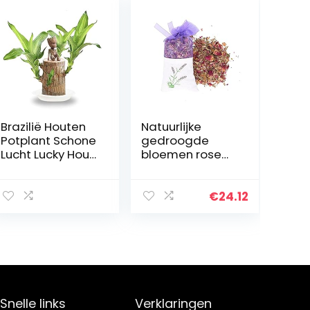
Brazilië Houten
Natuurlijke
Potplant Schone
gedroogde
Lucht Lucky Hout
bloemen rose
Plant
jasmijn lavendel
Ingemaakte
knop bloem
Hydrocultuur
sachet tas
€
24.12
Plant
vullen reële
Hydrocultuur
natuurlijke
Boomstronk
blijvende lavend
Desktop…
auto…
Snelle links
Verklaringen