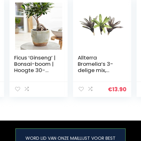
Ficus ‘Ginseng’ |
Allterra
Bonsai-boom |
Bromelia’s 3-
Hoogte 30-
delige mix,
35cm | Potmaat
ongepot,
Ø 12cm
bromelia’s
€
13.90
WORD LID VAN ONZE MAILLIJST VOOR BEST