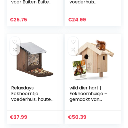
voor Buiten Buiten
voederhuis
Eekhoorn Picknick
weerbestendig |
Tafel Eekhoorn
eekhoornhuis
Bank Feeders Huis
[verbeterde
€
25.75
€
24.99
Maïs Houder voor…
kwaliteit]
voederstation
eekhoorntjes…
Relaxdays
wild dier hart |
Eekhoorntje
Eekhoornhuisje –
voederhuis, houten
gemaakt van
voederstation,
geschroefd
weerbestendig,
massief hout,
metalen dak,
weerbestendig,
€
27.99
€
50.39
eekhoornhuis om
Eekhoornhuisje
te plaatsen…
voor de tuin