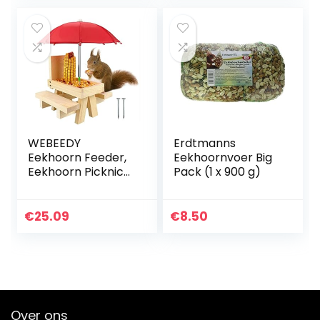
WEBEEDY
Erdtmanns
Eekhoorn Feeder,
Eekhoornvoer Big
Eekhoorn Picknick
Pack (1 x 900 g)
Tafel Feeder met
Paraplu voor
Buiten Houden
€
25.09
€
8.50
Noten, Fruit,
Bessen en Zaden
Over ons