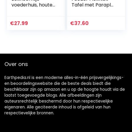
voederhuis, houten
Tafel met Paraplu
voederstation,
& Maïs Cob Houder
weerbestendig,
en Pindakom,
metalen dak,
Dierentuin Feeder
€
27.99
€
37.60
eekhoornhuis om
Nieuw Premium
te plaatsen…
Cadeau…
Over ons
Earthpedia.nl is een moderne alles-in-één prijsvergelijkings-
en beoordelingswebsite die de beste deals biedt die
beschikbaar zijn op amazon en u op de hoogte houdt via de
laatst toegevoegde blogs. Alle afbeeldingen zijn
auteursrechtelijk beschermd door hun respectievelijke
eigenaren. Alle geciteerde inhoud is afgeleid van hun
respectievelijke bronnen.