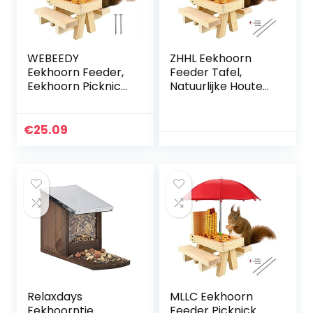
WEBEEDY
ZHHL Eekhoorn
Eekhoorn Feeder,
Feeder Tafel,
Eekhoorn Picknick
Natuurlijke Houten
Tafel Feeder met
Eekhoorn Picknick
Paraplu voor
Bank Feeder Met
Buiten Houden
Paraplu, Duurzaam
€
25.09
Noten, Fruit,
Eekhoorn…
Bessen en Zaden
Relaxdays
MLLC Eekhoorn
Eekhoorntje
Feeder Picknick