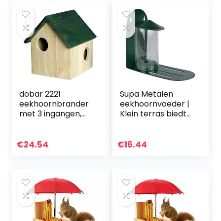
dobar 2221
Supa Metalen
eekhoornbrander
eekhoornvoeder |
met 3 ingangen,
Klein terras biedt
ideaal voor
een platform voor
bescherming en
eekhoorns om te
als voederopslag
voeden |
€
24.54
€
16.44
Gemakkelijk
schoon te maken…