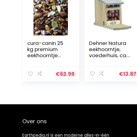
cura-canin 25
Dehner Natura
kg premium
eekhoorntje,
eekhoorntje
voederhuis, ca.
Super – Food
22,5 x 12 x 17,5
eekhoornvoer
cm, hout.
van topklasse
€
62.99
€
13.87
strooivoer
voederhuis
Over ons
Earthpedia.nl is een moderne alles-in-één