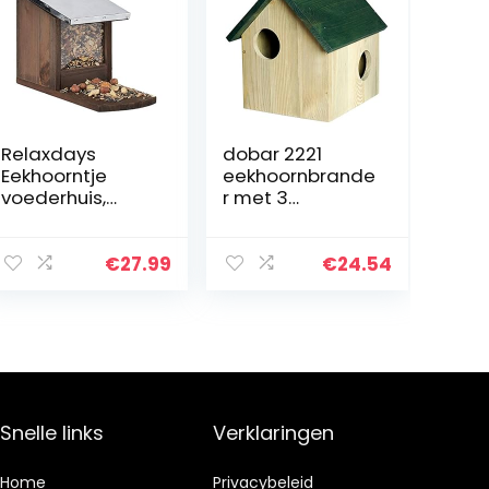
Relaxdays
dobar 2221
Eekhoorntje
eekhoornbrande
voederhuis,
r met 3
houten
ingangen,
voederstation,
ideaal voor
weerbestendig,
bescherming en
€
27.99
€
24.54
metalen dak,
als
eekhoornhuis
voederopslag
om te plaatsen…
Snelle links
Verklaringen
Home
Privacybeleid