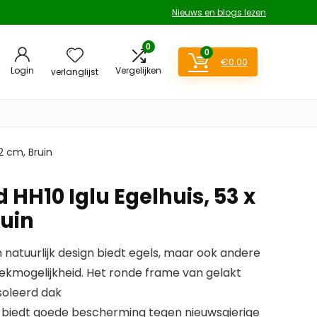
Nieuws en blogs lezen
0
0
€
0.00
Login
Vergelijken
verlanglijst
22 cm, Bruin
d HH10 Iglu Egelhuis, 53 x
ruin
 natuurlijk design biedt egels, maar ook andere
rekmogelijkheid. Het ronde frame van gelakt
soleerd dak
 biedt goede bescherming tegen nieuwsgierige