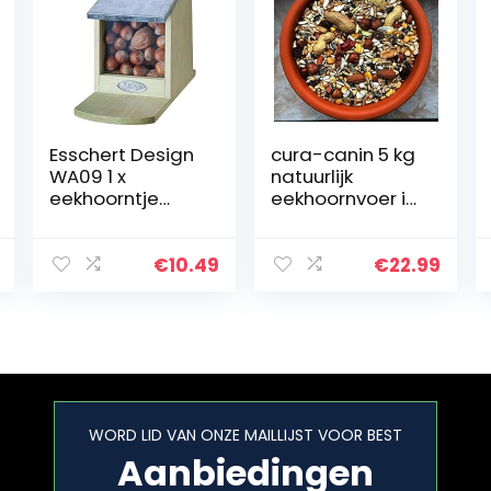
Esschert Design
cura-canin 5 kg
WA09 1 x
natuurlijk
eekhoorntje
eekhoornvoer in
voederhuis
premium
kwaliteit
eekhoornvoer
€
10.49
€
22.99
van topklasse
strooivoer
voederhuis
WORD LID VAN ONZE MAILLIJST VOOR BEST
Aanbiedingen