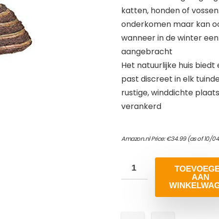
katten, honden of vossen.
onderkomen maar kan ook
wanneer in de winter een 
aangebracht
Het natuurlijke huis biedt
past discreet in elk tuin
rustige, winddichte plaa
verankerd
Amazon.nl Price:
€
34.99
(as of 10/0
TOEVOEG
AAN
WINKELWA