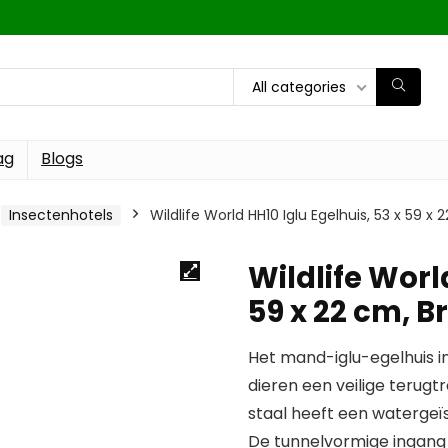
All categories
ag
Blogs
Insectenhotels
Wildlife World HH10 Iglu Egelhuis, 53 x 59 x 
Wildlife Worl
59 x 22 cm, B
Het mand-iglu-egelhuis in
dieren een veilige terugt
staal heeft een watergeï
De tunnelvormige ingang