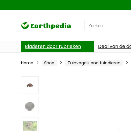
Search
for:
Bladeren door rubrieken
Deal van de d
Home
Shop
Tuinvogels and tuindieren