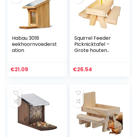
Habau 3018
Squirrel Feeder
eekhoornvoederst
Picknicktafel –
ation
Grote houten
feeders, schattige
huisdieren houten
voedsel opslag
€
21.09
€
26.54
tools, duurzame…