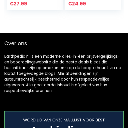
metalen dak,
[verbeterde
€
27.99
€
24.99
eekhoorntje om te
kwaliteit]
plaatsen, gevlamd
voederstation
eekhoorntjes…
Over ons
Earthpedia.nl is een moderne alles-in-één prijsvergelijkings-
en beoordelingswebsite die de beste deals biedt die
beschikbaar zijn op amazon en u op de hoogte houdt via de
laatst toegevoegde blogs. Alle afbeeldingen zijn
auteursrechtelijk beschermd door hun respectievelijke
eigenaren. Alle geciteerde inhoud is afgeleid van hun
respectievelijke bronnen.
WORD LID VAN ONZE MAILLIJST VOOR BEST