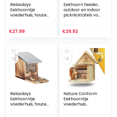
Relaxdays
Eekhoorn feeder,
Eekhoorntje
outdoor en indoor
voederhuis, houten
picknicktafels voor
voederstation,
schattige
weerbestendig,
huisdieren, houten
metalen dak,
voedselopslagger
€
27.99
€
29.52
eekhoornhuis om
eedschap…
te plaatsen…
Relaxdays
Nature Conform
Eekhoorntje
Eekhoorntje
voederhuis, houten
voederhuis
voederstation,
weerbestendig |
weerbestendig,
eekhoornhuis