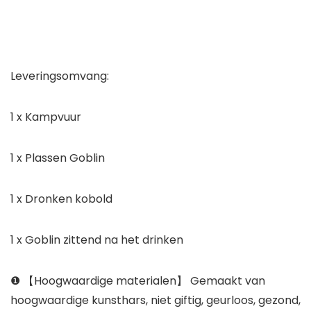
Leveringsomvang:
1 x Kampvuur
1 x Plassen Goblin
1 x Dronken kobold
1 x Goblin zittend na het drinken
❶ 【Hoogwaardige materialen】 Gemaakt van
hoogwaardige kunsthars, niet giftig, geurloos, gezond,