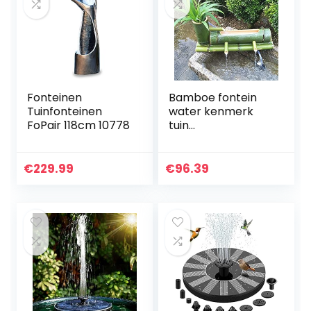
Fonteinen
Bamboe fontein
Tuinfonteinen
water kenmerk
FoPair 118cm 10778
tuin
handgemaakte
pomp sculptuur
standbeeld
€
229.99
€
96.39
kunsten en
ambachten
ornamenten
waterval…