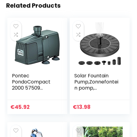
Related Products
Pontec
Solar Fountain
PondoCompact
Pump,Zonnefontei
2000 57509
n pomp,
standbeeldfontein
1.4W,zonne-
pomp, waterspel,
energie, voor
pomp,
vogelbad,
€
45.92
€
13.98
fonteinpomp,
aquarium, vijver of
outdoor
tuindecoratie