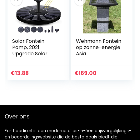
Solar Fontein
Wehmann Fontein
Pomp, 2021
op zonne-energie
Upgrade Solar
Asia
Fontein voor
zonneluiffontein
Vogelbad, Cirkel
Zengtuin fontein,
Zonnefontein voor
complete set voor
€
13.88
€
169.00
Tuin, Fontein,
tuin en terras, dag
Vogelbad, Water…
en nacht
Over ons
Earthpedia.nl is een moderne alles-in-één prijsvergelijkings-
en beoordelingswebsite die de beste deals biedt die