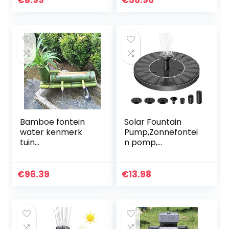
€
8.99
€
56.96
energie voor
grijs/bruin
buiten, met…
Bamboe fontein
Solar Fountain
water kenmerk
Pump,Zonnefontei
tuin
n pomp,
handgemaakte
1.4W,zonne-
pomp sculptuur
energie, voor
standbeeld
vogelbad,
€
96.39
€
13.98
kunsten en
aquarium, vijver of
ambachten
tuindecoratie
ornamenten
waterval…