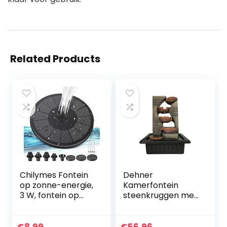
Related Products
Chilymes Fontein
Dehner
op zonne-energie,
Kamerfontein
3 W, fontein op
steenkruggen met
zonne-energie
LED-verlichting, ca.
voor de tuin,
40 x 23 x 31 cm,
fontein op zonne-
polyhars,