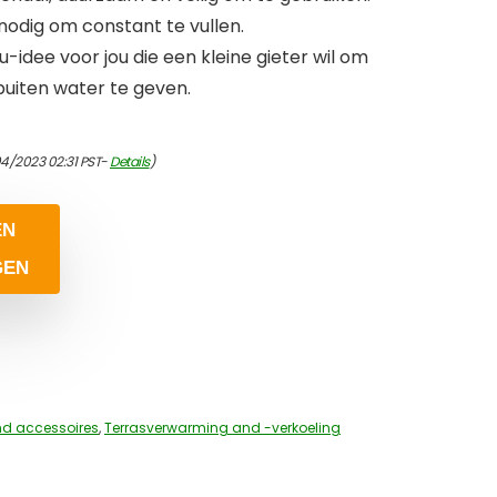
 nodig om constant te vullen.
u-idee voor jou die een kleine gieter wil om
buiten water te geven.
04/2023 02:31 PST-
Details
)
EN
GEN
nd accessoires
,
Terrasverwarming and -verkoeling