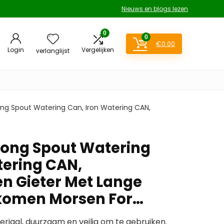
Nieuws en blogs lezen
0
0
€
0.00
Login
Vergelijken
verlanglijst
ong Spout Watering Can, Iron Watering CAN,
 Long Spout Watering
tering CAN,
en Gieter Met Lange
rkomen Morsen For…
riaal, duurzaam en veilig om te gebruiken.