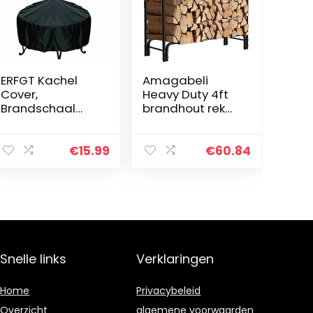
ERFGT Kachel
Amagabeli
Cover,
Heavy Duty 4ft
Brandschaal
brandhout rek
Covers, Fire Pit
open haard
Cover, Oxford
logboek rack
Waterdicht
outdoor log
€
15.99
€
60.84
Scheurbestendi
opslag rack
g Ademend
logboek houder
Meubelhoezen
voor brandhout…
Vierkant…
Snelle links
Verklaringen
Home
Privacybeleid
Overzicht
algemene voorwaarden