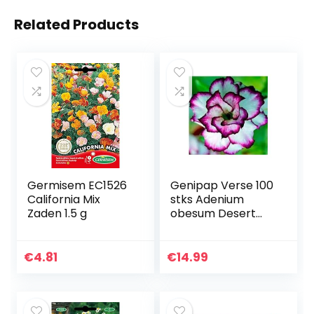
Related Products
Germisem EC1526
Genipap Verse 100
California Mix
stks Adenium
Zaden 1.5 g
obesum Desert
Rose Bloem ZADEN
voor opplant
Gemengd 3
€
4.81
€
14.99