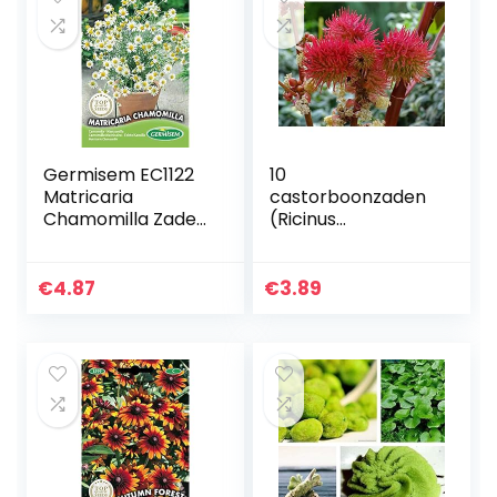
Germisem EC1122
10
Matricaria
castorboonzaden
Chamomilla Zaden
(Ricinus
1 g
Communis)
€
4.87
€
3.89