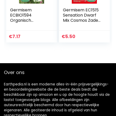
Germisem
Germisem EC1515
ECBIO1594
Sensation Dwarf
Organisch
Mix Cosmos Zaden
Perennial Bloemen
1 g
Mix Zaden 1 g
€
7.17
€
5.50
Over ons
Earthpedia.nl is een moderne alles-in-één prijsvergelijkings-
en beoordelingswebsite die de beste deals biedt die
beschikbaar zijn op amazon en u op de hoogte houdt via de
laatst toegevoegde blogs. Alle afbeeldingen zijn
auteursrechtelijk beschermd door hun respectievelijke
eigenaren. Alle geciteerde inhoud is afgeleid van hun
respectievelijke bronnen.