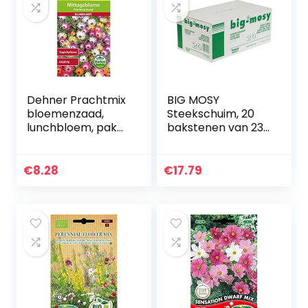
Dehner Prachtmix
BIG MOSY
bloemenzaad,
Steekschuim, 20
lunchbloem, pak
bakstenen van 23
van 5 (5 x 0,8 g)
x 11 x 8 cm, nat
steekschuim,
bloemen,
€
8.28
€
17.79
steekbaksteen,
steekspons