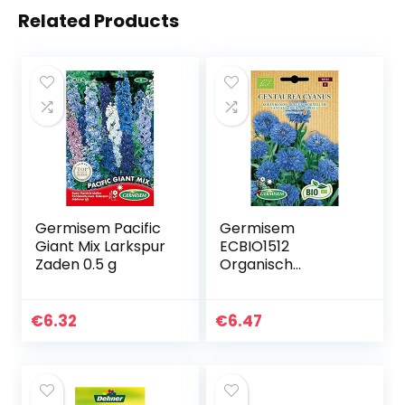
Related Products
Germisem Pacific
Germisem
Giant Mix Larkspur
ECBIO1512
Zaden 0.5 g
Organisch
Centaurea Cyanus
Korenbloem
Zaden 1 g
€
6.32
€
6.47