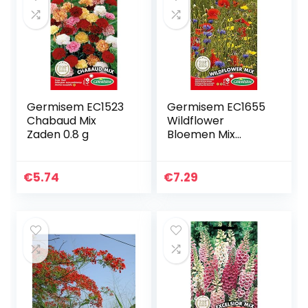
Germisem EC1523
Germisem EC1655
Chabaud Mix
Wildflower
Zaden 0.8 g
Bloemen Mix
Zaden 6 g
€
5.74
€
7.29