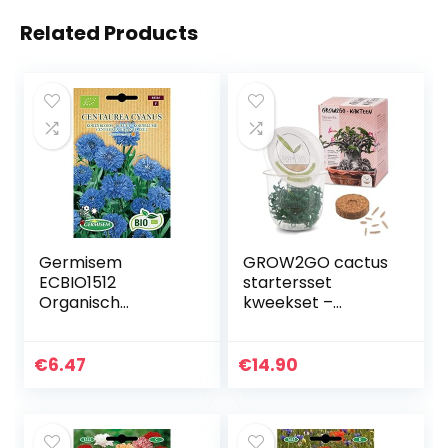
Related Products
Germisem
GROW2GO cactus
ECBIO1512
startersset
Organisch
kweekset –
Centaurea Cyanus
Plantenset van
Korenbloem
minikas,
Zaden 1 g
cactuszaden &
€
6.47
€
14.90
Bodem –
duurzaam
cadeau-idee voor…