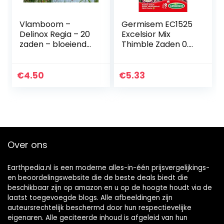
Vlamboom –
Germisem EC1525
Delinox Regia – 20
Excelsior Mix
zaden – bloeiende
Thimble Zaden 0.5
exoten
g
€
4.50
€
5.33
Over ons
Earthpedia.nl is een moderne alles-in-één prijsvergelijkings-
en beoordelingswebsite die de beste deals biedt die
beschikbaar zijn op amazon en u op de hoogte houdt via de
laatst toegevoegde blogs. Alle afbeeldingen zijn
auteursrechtelijk beschermd door hun respectievelijke
eigenaren. Alle geciteerde inhoud is afgeleid van hun