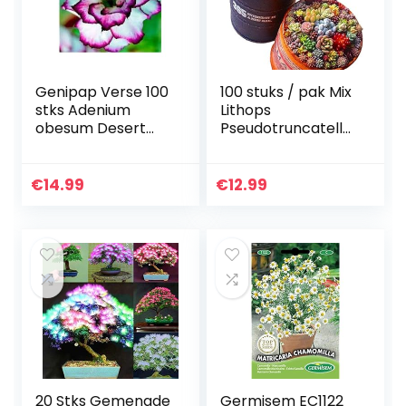
Genipap Verse 100
100 stuks / pak Mix
stks Adenium
Lithops
obesum Desert
Pseudotruncatella
Rose Bloem ZADEN
Zaden, Meerjarige
voor opplant
Vetplantzaden
Gemengd 3
voor
€
14.99
€
12.99
Tuindecoratie,
Bonsai
Plantenzaden
20 Stks Gemengde
Germisem EC1122