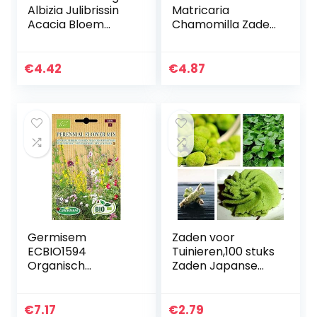
Albizia Julibrissin
Matricaria
Acacia Bloem
Chamomilla Zaden
Zaad Mimosa Zijde
1 g
Boom Bonsai Plant
20 Stks Albizia
€
4.42
€
4.87
Julibrissin Zaden…
Germisem
Zaden voor
ECBIO1594
Tuinieren,100 stuks
Organisch
Zaden Japanse
Perennial Bloemen
Mierikswortel
Mix Zaden 1 g
Groente Kruid
Spice DIY Home
€
7.17
€
2.79