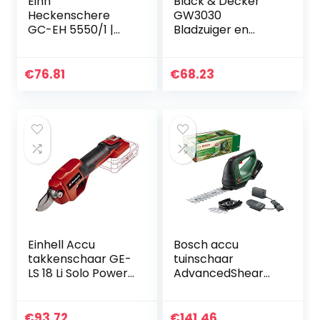
Einh
Black & Decker
Heckenschere
GW3030
GC-EH 5550/1 |
Bladzuiger en
3403310
blazer met
hakselaar met 50 L
ppvangzak
€
76.81
€
68.23
Einhell Accu
Bosch accu
takkenschaar GE-
tuinschaar
LS 18 Li Solo Power
AdvancedShear
X-Change (18 V, li-
18V-10 (1 accu 2,0
ion, takkendikte
Ah, 18V-systeem,
tot 28 mm,
snoeit tot 85 m²
€
93.72
€
141.46