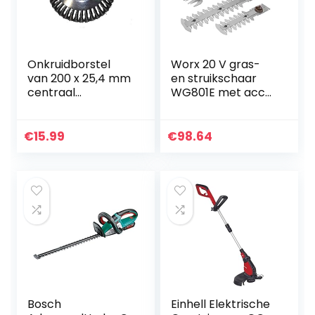
Onkruidborstel
Worx 20 V gras-
van 200 x 25,4 mm
en struikschaar
centraal
WG801E met accu
bevestigingsgat,
en oplader, incl. 3
voor professionele
verschillende
bosmaaier
messen
€
15.99
€
98.64
onkruidborstel, 36
vlechten
Bosch
Einhell Elektrische