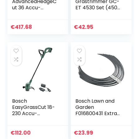
AdvancedHedgeC
Grastrimmer GC-
ut 36 Accu-
ET 4530 Set (450
heggenschaar Met
W, 30 cm
accu. Schnittlänge:
maaibreedte,
540 mm zwart,
dubbele lijnspoel,
€
417.68
€
42.95
groen, rood
motorkop
verstelbaar…
Bosch
Bosch Lawn and
EasyGrassCut 18-
Garden
230 Accu-
F016800431 Extra
grastrimmer, 1
Sterk Snijdraad
accu, 18 volt-
voor AFS 23-37
systeem,
Grastrimmer
€
112.00
€
23.99
snijcirkeldiameter