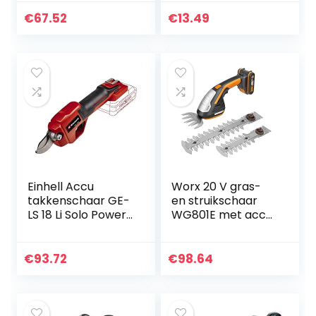
40 min, meslengte:
Schaar Salade
12 cm (buxus) / 8
Chopper Schaar
€
67.52
€
13.49
cm (gras), doos)
Versnipperen
Schaar Koken
Schaar…
Einhell Accu
Worx 20 V gras-
takkenschaar GE-
en struikschaar
LS 18 Li Solo Power
WG801E met accu
X-Change (18 V, li-
en oplader, incl. 3
ion, takkendikte
verschillende
tot 28 mm,
messen
€
93.72
€
98.64
Bypass-messen,
veiligheidsschakel
aar, softgrip,
zonder accu en