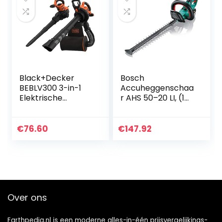
lader)
Black+Decker
Bosch
BEBLV300 3-in-1
Accuheggenschaa
Elektrische
r AHS 50–20 LI, (1
Bladzuiger en
Accu, 18V,
Bladblazer, 3000
Slaglengte: 20 mm,
Watt, met
in Doos)
€
76.60
€
147.92
Hakselaar, 72 Liter
Opvangzak,
Zwart…
Over ons
Earthpedia.nl is een moderne alles-in-één prijsvergelijkings-