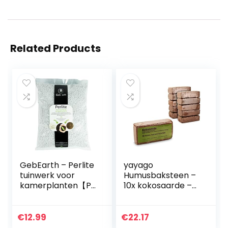
Related Products
GebEarth – Perlite
yayago
tuinwerk voor
Humusbaksteen –
kamerplanten【Pe
10x kokosaarde –
rlite Spansa 5 l 】
90 liter geperste
potgrond van
kokosvezels –
€
12.99
€
22.17
turfvrij, ongemest,