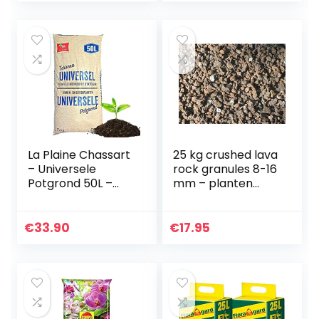
100% natuurlijk…
La Plaine Chassart
25 kg crushed lava
– Universele
rock granules 8-16
Potgrond 50L –
mm – planten
Oppotten van alle
granulaat – split
Soorten Binnen en
Buitenplanten –
€
33.90
€
17.95
Aarde voor Tuin…