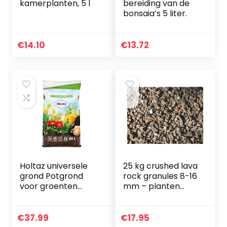
kamerplanten, 5 l
bereiding van de
bonsaia’s 5 liter.
€
14.10
€
13.72
Holtaz universele
25 kg crushed lava
grond Potgrond
rock granules 8-16
voor groenten
mm – planten
Bloemen
granulaat – split
Tuinplanten
Tuingrond met
€
37.99
€
17.95
organische mest