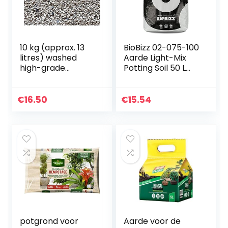
10 kg (approx. 13
BioBizz 02-075-100
litres) washed
Aarde Light-Mix
high-grade
Potting Soil 50 L
pumice 1-4 mm –
Bag
puimsteen –
substrate cactus
€
16.50
€
15.54
soil bonsai
potgrond voor
Aarde voor de