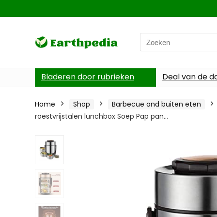
Search
for:
Bladeren door rubrieken
Deal van de d
Home
Shop
Barbecue and buiten eten
roestvrijstalen lunchbox Soep Pap pan…