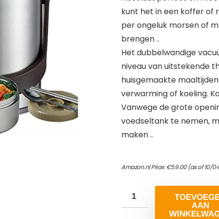
kunt het in een koffer of
per ongeluk morsen of mo
brengen ..
Het dubbelwandige vacu
niveau van uitstekende t
huisgemaakte maaltijden 
verwarming of koeling. K
Vanwege de grote opening
voedseltank te nemen, ma
maken ..
Amazon.nl Price:
€
59.00
(as of 10/0
TOEVOEG
AAN
WINKELWA