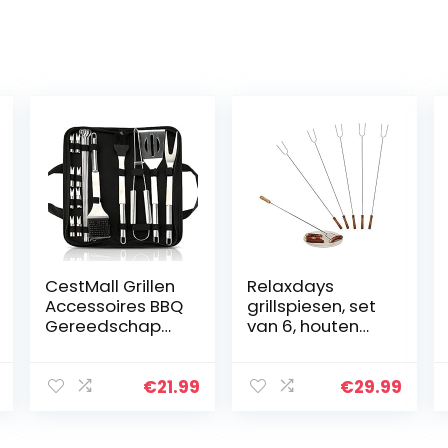
CestMall Grillen
Relaxdays
Accessoires BBQ
grillspiesen, set
Gereedschap
van 6, houten
Set, 20 stks
handvat, veilige
Heavy Duty RVS
afstand,
BBQ Grill Tool Kit
kampvuur,
€
21.99
€
29.99
met antislip
universeel, 80
handvat en…
cm lang,
roestvrij staal…