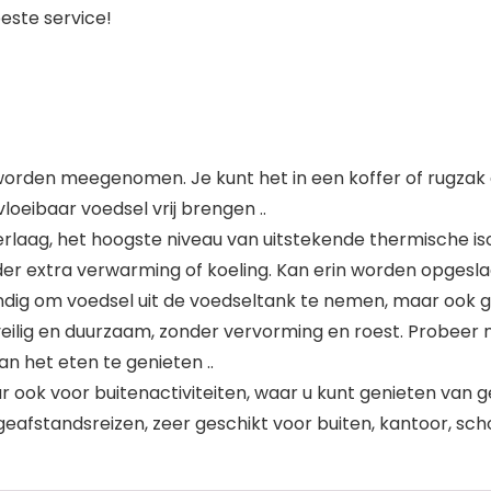
este service!
orden meegenomen. Je kunt het in een koffer of rugzak 
oeibaar voedsel vrij brengen ..
aag, het hoogste niveau van uitstekende thermische is
er extra verwarming of koeling. Kan erin worden opgeslag
ndig om voedsel uit de voedseltank te nemen, maar ook ge
ilig en duurzaam, zonder vervorming en roest. Probeer ni
an het eten te genieten ..
ook voor buitenactiviteiten, waar u kunt genieten van ge
afstandsreizen, zeer geschikt voor buiten, kantoor, scho