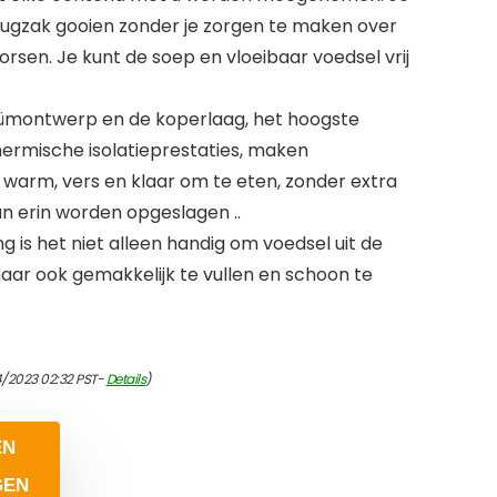
 rugzak gooien zonder je zorgen te maken over
rsen. Je kunt de soep en vloeibaar voedsel vrij
ümontwerp en de koperlaag, het hoogste
hermische isolatieprestaties, maken
warm, vers en klaar om te eten, zonder extra
an erin worden opgeslagen ..
 is het niet alleen handig om voedsel uit de
ar ook gemakkelijk te vullen en schoon te
4/2023 02:32 PST-
Details
)
EN
GEN