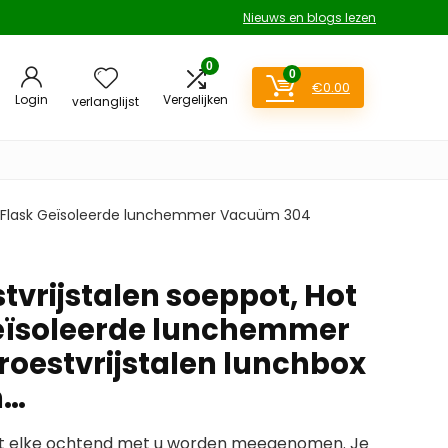
Nieuws en blogs lezen
0
0
€
0.00
Login
Vergelijken
verlanglijst
od Flask Geïsoleerde lunchemmer Vacuüm 304
tvrijstalen soeppot, Hot
eïsoleerde lunchemmer
oestvrijstalen lunchbox
n…
et elke ochtend met u worden meegenomen. Je