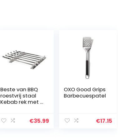
Beste van BBQ
OXO Good Grips
roestvrij staal
Barbecuespatel
Kebab rek met 6
x spiesjes Set
€
35.99
€
17.15