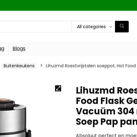
All categories
ag
Blogs
Buitenkeukens
Lihuzmd Roestvrijstalen soeppot, Hot Fo
Lihuzmd Roes
Food Flask G
Vacuüm 304 r
Soep Pap pa
Absoluut perfect en mo