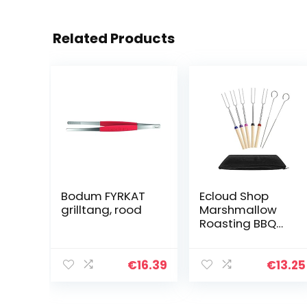
Related Products
Bodum FYRKAT
Ecloud Shop
grilltang, rood
Marshmallow
Roasting BBQ
Sticks Set van 5
telescopische
roestvrij stalen
€
16.39
€
13.25
spiesen –
perfecte vorken
voor hot…