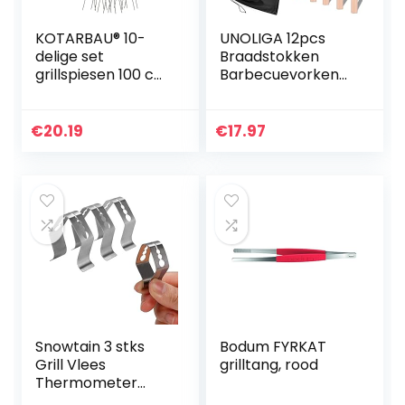
KOTARBAU® 10-
UNOLIGA 12pcs
delige set
Braadstokken
grillspiesen 100 cm
Barbecuevorken
extra lange spies
Uitschuifbare Lang
met twee tanden
81cm,
voor kampvuur
Marshmallow
€
20.19
€
17.97
met houten
Roosteren Sticks
handvat
Roestvrijstalen…
Snowtain 3 stks
Bodum FYRKAT
Grill Vlees
grilltang, rood
Thermometer
Probe Clip