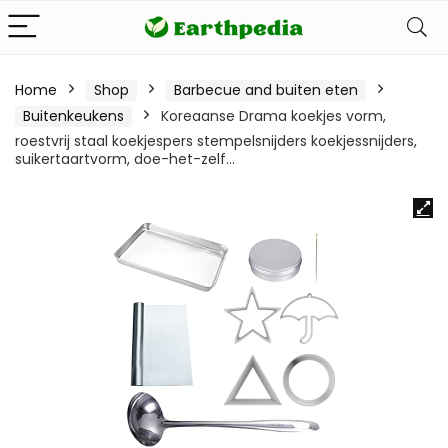
Home
Shop
Barbecue and buiten eten
Buitenkeukens
Koreaanse Drama koekjes vorm,
roestvrij staal koekjespers stempelsnijders koekjessnijders,
suikertaartvorm, doe-het-zelf…