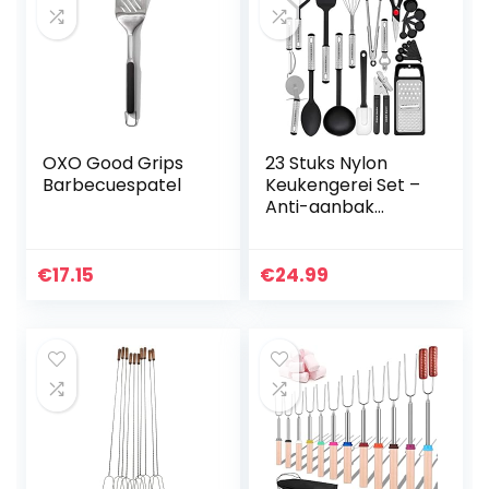
OXO Good Grips
23 Stuks Nylon
Barbecuespatel
Keukengerei Set –
Anti-aanbak
Kookgerei Set –
Roestvrijstalen
Handvat Met
€
17.15
€
24.99
Hittebestendige
Hoofden…