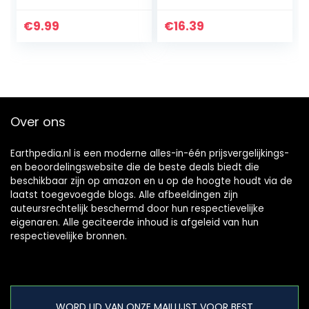
Roestvrij Staal
Thermometer
€
9.99
€
16.39
Houder Probe
Clips, 3 Gaten
Voor…
Over ons
Earthpedia.nl is een moderne alles-in-één prijsvergelijkings-
en beoordelingswebsite die de beste deals biedt die
beschikbaar zijn op amazon en u op de hoogte houdt via de
laatst toegevoegde blogs. Alle afbeeldingen zijn
auteursrechtelijk beschermd door hun respectievelijke
eigenaren. Alle geciteerde inhoud is afgeleid van hun
respectievelijke bronnen.
WORD LID VAN ONZE MAILLIJST VOOR BEST