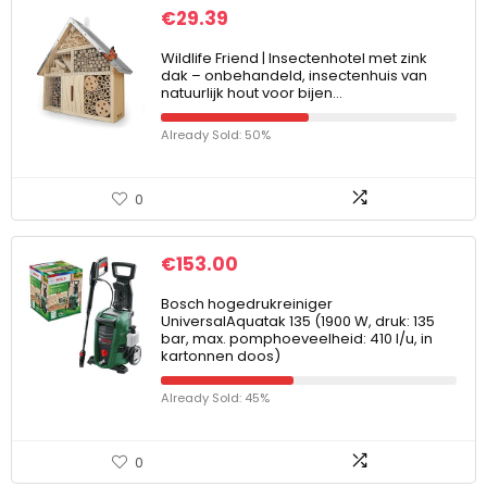
€
29.39
Wildlife Friend | Insectenhotel met zink
dak – onbehandeld, insectenhuis van
natuurlijk hout voor bijen…
Already Sold: 50%
0
€
153.00
Bosch hogedrukreiniger
UniversalAquatak 135 (1900 W, druk: 135
bar, max. pomphoeveelheid: 410 l/u, in
kartonnen doos)
Already Sold: 45%
0