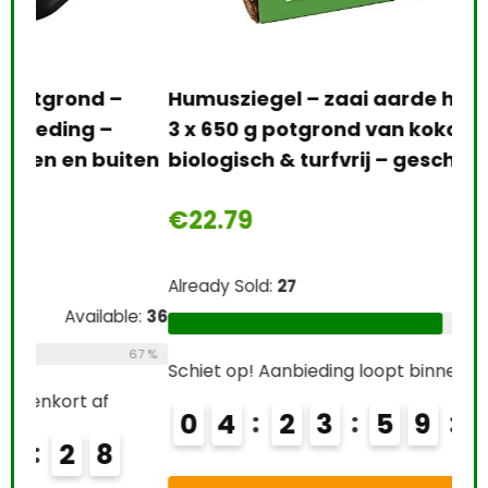
gra
sub
Humusziegel – zaai aarde humus- 27 L –
€
1
3 x 650 g potgrond van kokosvezel –
ten
biologisch & turfvrij – geschikt als…
Alre
€
22.79
Schi
Already Sold:
27
Available:
41
0
e:
36
66 %
67 %
Schiet op! Aanbieding loopt binnenkort af
T
0
4
2
3
5
9
2
7