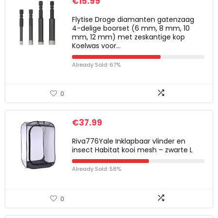
€
15.99
Flytise Droge diamanten gatenzaag
4-delige boorset (6 mm, 8 mm, 10
mm, 12 mm) met zeskantige kop
Koelwas voor…
Already Sold: 67%
0
€
37.99
Riva776Yale Inklapbaar vlinder en
insect Habitat kooi mesh – zwarte L
Already Sold: 58%
0