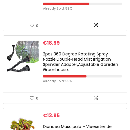
Already Sold: 59%
0
€
18.99
2pcs 360 Degree Rotating Spray
Nozzle,Double‑Head Mist Irrigation
Sprinkler Adapter,Adjustable Gareden
Greenhouse…
Already Sold: 55%
0
€
13.95
Dionaea Muscipula – Vleesetende