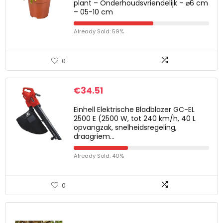
plant – Onderhoudsvriendelijk – ⌀6 cm
– 05-10 cm
Already Sold: 59%
0
€
34.51
Einhell Elektrische Bladblazer GC-EL
2500 E (2500 W, tot 240 km/h, 40 L
opvangzak, snelheidsregeling,
draagriem…
Already Sold: 40%
0