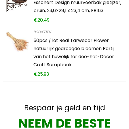
Esschert Design muurvoerbak gietijzer,
bruin, 23,6×28,1 x 23,4 cm, FB163
€
20.49
BOEKETTEN
50pcs / lot Real Tarweoor Flower
natuurlijk gedroogde bloemen Partij
van het huwelijk for doe-het-Decor
Craft Scrapbook…
€
25.93
Bespaar je geld en tijd
NEEM DE BESTE