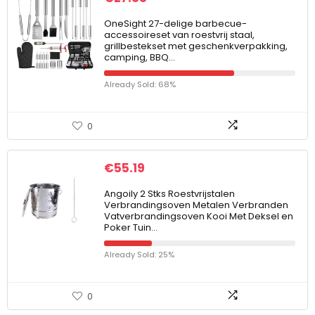
OneSight 27-delige barbecue-
accessoireset van roestvrij staal,
grillbestekset met geschenkverpakking,
camping, BBQ…
Already Sold: 68%
0
€
55.19
Angoily 2 Stks Roestvrijstalen
Verbrandingsoven Metalen Verbranden
Vatverbrandingsoven Kooi Met Deksel en
Poker Tuin…
Already Sold: 25%
0