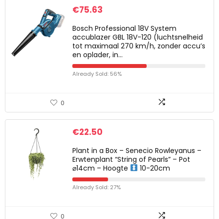
€
75.63
Bosch Professional 18V System
accublazer GBL 18V-120 (luchtsnelheid
tot maximaal 270 km/h, zonder accu’s
en oplader, in…
Already Sold: 56%
0
€
22.50
Plant in a Box – Senecio Rowleyanus –
Erwtenplant “String of Pearls” – Pot
⌀14cm – Hoogte
10-20cm
Already Sold: 27%
0