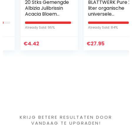
20 Stks Gemengde
BLATTWERK Pure 2
Albizia Julibrissin
liter organische
Acacia Bloem
universele
Zaad Mimosa Zijde
meststof,
Boom Bonsai Plant
veganistische en
Already Sold: 95%
Already Sold: 84%
20 Stks Albizia
organische NPK-
Julibrissin Zaden…
meststof met
€
4.42
€
aminozuren…
27.95
Iets interessants
gevonden ?
KRIJG BETERE RESULTATEN DOOR
VANDAAG TE UPGRADEN!