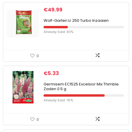
€
49.99
Wolf-Garten Lr 250 Turbo Inzaaien
Already Sold: 30%
0
€
5.33
Germisem EC1525 Excelsior Mix Thimble
Zaden 0.5 g
Already Sold: 76%
0