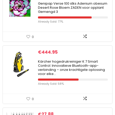
Genipap Verse 100 stks Adenium obesum
Desert Rose Bloem ZADEN voor opplant
Gemengd 3
Already Sold: 77%
0
€
444.95
Kärcher hogedrukreiniger K 7 Smart
Control: Innovatieve Bluetooth-app-
verbinding – onze krachtigste oplossing
voor elke…
Already Sold: 58%
0
€
27.88