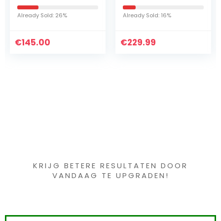
(1×3,0Ah) Power
buiten, 101 cm,
X-Change (Li-Ion,
moderne outdoor-
Already Sold: 26%
Already Sold: 16%
18 V, tot 150 m², 30
fontein,
cm Snijbreedte, 3-
tuinwatervalfontei
€
staps…
145.00
€
n met 7
229.99
ledlampjes en 5…
Iets interessants
gevonden ?
KRIJG BETERE RESULTATEN DOOR
VANDAAG TE UPGRADEN!