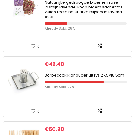
Natuurlijke gedroogde bloemen rose
jasmijn lavendel knop bloem sachet tas
vullen reële natuurlijke blijvende lavend
auto…
Already Sold: 28%
0
€
42.40
Barbecook kiphouder uit rvs 27.5×18.5cm
Already Sold: 72%
0
€
50.90