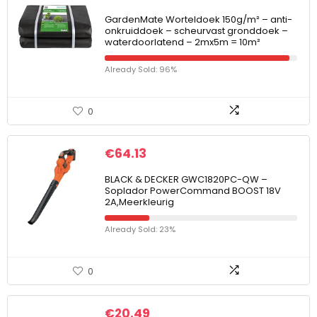
GardenMate Worteldoek 150g/m² – anti-
onkruiddoek – scheurvast gronddoek –
waterdoorlatend – 2mx5m = 10m²
Already Sold: 96%
0
€
64.13
BLACK & DECKER GWC1820PC-QW –
Soplador PowerCommand BOOST 18V
2A,Meerkleurig
Already Sold: 23%
0
€
20.49