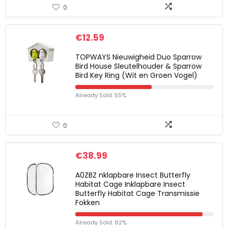
0
€
12.59
TOPWAYS Nieuwigheid Duo Sparrow
Bird House Sleutelhouder & Sparrow
Bird Key Ring (Wit en Groen Vogel)
Already Sold: 55%
0
€
38.99
A0ZBZ nklapbare Insect Butterfly
Habitat Cage Inklapbare Insect
Butterfly Habitat Cage Transmissie
Fokken
Already Sold: 92%