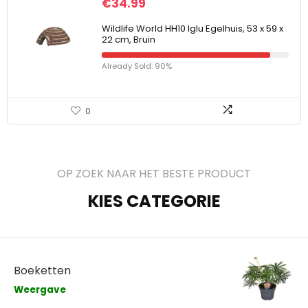
€
34.99
Wildlife World HH10 Iglu Egelhuis, 53 x 59 x
22 cm, Bruin
Already Sold: 90%
0
OP ZOEK NAAR HET BESTE PRODUCT
KIES CATEGORIE
Boeketten
Weergave