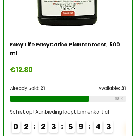
Eco
Bev
Uni
pl
e:
26
Easy Life EasyCarbo Plantenmest, 500
€
1
ml
69 %
€
12.80
Alre
Already Sold:
21
Available:
31
Schi
68 %
0
Schiet op! Aanbieding loopt binnenkort af
0
2
2
3
5
9
4
2
T