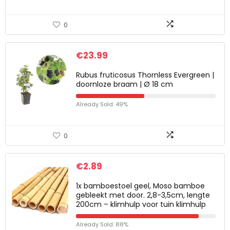
0
€
23.99
Rubus fruticosus Thornless Evergreen |
doornloze braam | Ø 18 cm
Already Sold: 49%
0
€
2.89
1x bamboestoel geel, Moso bamboe
gebleekt met door. 2,8-3,5cm, lengte
200cm – klimhulp voor tuin klimhulp
Already Sold: 88%