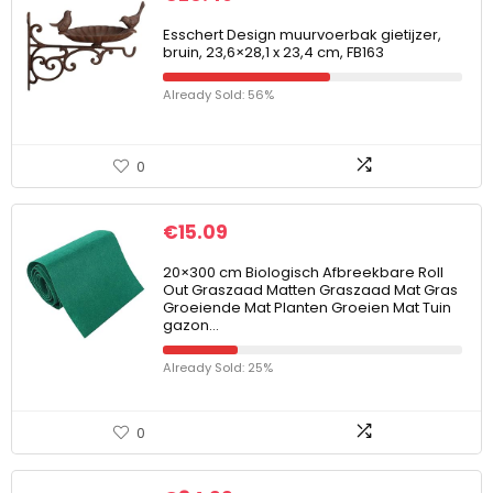
Esschert Design muurvoerbak gietijzer,
bruin, 23,6×28,1 x 23,4 cm, FB163
Already Sold: 56%
0
€
15.09
20×300 cm Biologisch Afbreekbare Roll
Out Graszaad Matten Graszaad Mat Gras
Groeiende Mat Planten Groeien Mat Tuin
gazon…
Already Sold: 25%
0