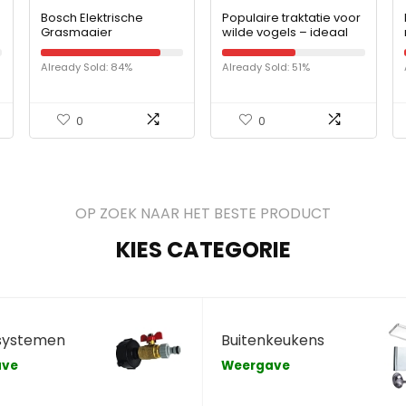
Bosch Elektrische
Populaire traktatie voor
Grasmaaier
wilde vogels – ideaal
AdvancedRotak 750
voor het hele jaar door
(1700 W, Maaibreedte:
voeren
Already Sold: 84%
Already Sold: 51%
44 cm,
Gazonoppervlak tot 750
m², in kartonnen doos…
0
0
OP ZOEK NAAR HET BESTE PRODUCT
KIES CATEGORIE
systemen
Buitenkeukens
ave
Weergave