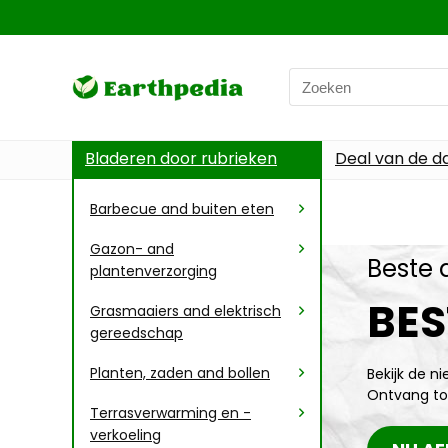
Bladeren door rubrieken
Deal van de d
Barbecue and buiten eten
Gazon- and
Beste 
plantenverzorging
BES
Grasmaaiers and elektrisch
gereedschap
Planten, zaden and bollen
Bekijk de n
Ontvang to
Terrasverwarming en -
verkoeling