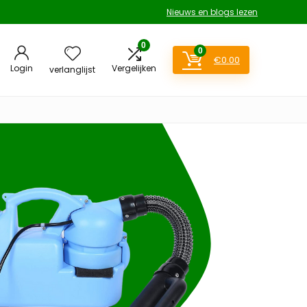
Nieuws en blogs lezen
0
0
€
0.00
Login
Vergelijken
verlanglijst