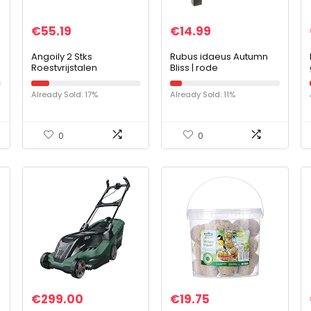
€
55.19
€
14.99
Angoily 2 Stks
Rubus idaeus Autumn
Roestvrijstalen
Bliss | rode
Verbrandingsoven
herfstframboos | Ø 11 cm
Metalen Verbranden
Already Sold: 17%
Already Sold: 11%
Vatverbrandingsoven
Kooi Met Deksel en
Poker Tuin…
0
0
€
299.00
€
19.75