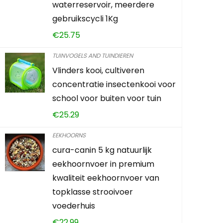
waterreservoir, meerdere
Universele aarde voor
gebruikscycli 1Kg
buiten planten…
€
25.75
€
14.95
TUINVOGELS AND TUINDIEREN
Vlinders kooi, cultiveren
Already Sold:
24
concentratie insectenkooi voor
school voor buiten voor tuin
€
25.29
Schiet op! Aanbieding loop
EEKHOORNS
0
3
2
3
5
cura-canin 5 kg natuurlijk
eekhoornvoer in premium
kwaliteit eekhoornvoer van
TOEVOEGEN AAN WIN
topklasse strooivoer
voederhuis
€
22.99