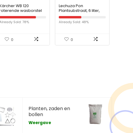
Kärcher WB 120
Lechuza Pon
roterende wasborstel
Plantsubstraat, 6 liter,
(geschikt voor alle
neutraal
Kärcher
Already Sold: 78%
Already Sold: 48%
hogedrukreinigers K2 –
K7, incl. universeel
borstel-opzetstuk)
0
0
Planten, zaden en
bollen
Weergave