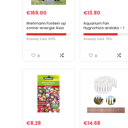
€
169.00
€
13.80
Wehmann Fontein op
Aquarium Fan
zonne-energie Asia
Hygrorhiza aristata – 1
zonneluiffontein
bos – drijvende plant
Zengtuin fontein,
gebruik in kleine vijvers
Already Sold: 89%
Already Sold: 76%
complete set voor tuin
en watertuinen
en terras, dag en nacht
0
0
€
8.28
€
14.68