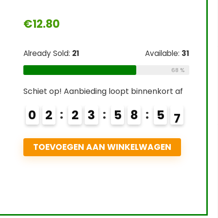
0
Sold:
21
Available:
31
68 %
p! Aanbieding loopt binnenkort af
2
3
5
8
5
5
6
OEGEN AAN WINKELWAGEN