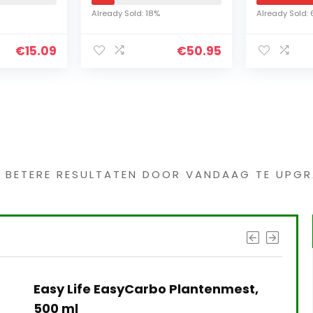
waterschaal, antiek
Degree Rotating
Already Sold: 18%
Already Sold: 63%
Irrigation Sprinkler
System Easy Hos
09
€
50.95
s interessants gevond
G BETERE RESULTATEN DOOR VANDAAG TE UPGR
ife EasyCarbo Plantenmest,