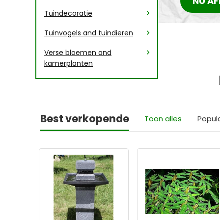
NU AF
Tuindecoratie
Tuinvogels and tuindieren
Verse bloemen and
kamerplanten
Best verkopende
Toon alles
Popul