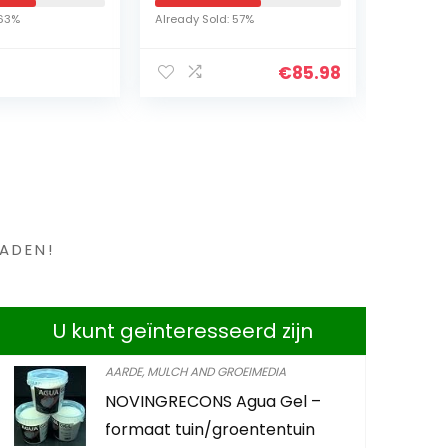
vuur, boomfakkels,
Already Sold: 57%
Already Sold: 34%
15 stuks, diameter
e…
11-15 cm, 20 cm…
€
85.98
en ?
ADEN!
U kunt geïnteresseerd zijn
AARDE, MULCH AND GROEIMEDIA
NOVINGRECONS Agua Gel –
Ecoworld Kamerplante
formaat tuin/groententuin
Bevat ook kamerplant