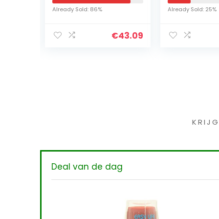
roestvrijstalen open
Matten Graszaad
Already Sold: 86%
Already Sold: 25%
haard, ultra
Mat Gras Groeiende
opvouwbare
Mat Planten Groeien
€
43.09
€
15.
vuurschaal voor…
Mat Tuin gazon…
Iet
KRIJ
Deal van de dag
Easy L
500 ml