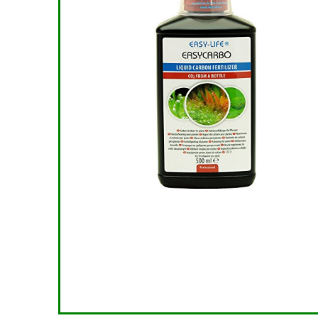
€
12.8
Already 
Schiet o
0
2
TOEV