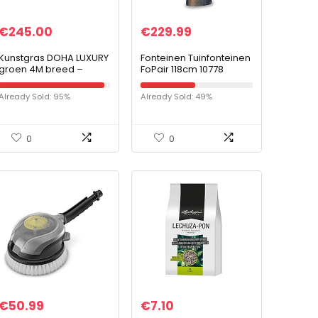
€
245.00
€
229.99
Kunstgras DOHA LUXURY
Fonteinen Tuinfonteinen
groen 4M breed –
FoPair 118cm 10778
25mm hoog – lengte te
kiezen (4M x 5M)
Already Sold: 95%
Already Sold: 49%
0
0
€
50.99
€
7.10