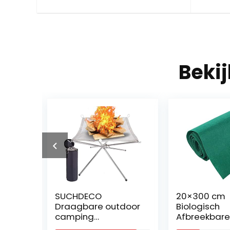
Beki
SUCHDECO
20×300 cm
Draagbare outdoor
Biologisch
camping
Afbreekbare Roll
vuurschaal, 71 cm,
Out Graszaad