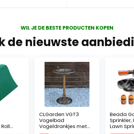
WIL JE DE BESTE PRODUCTEN KOPEN
jk de nieuwste aanbied
CLGarden VGT3
Beada Garden
Vogelbad
Sprinkler, Upgrad
Vogeldrankjes met
Lawn Sprinkler
vogel op de
Automatic 360