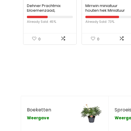
Dehner Prachtmix
Mirrwin miniatuur
bloemenzaad,
houten hek Miniatuur
lunchbloem, pak van 5
hek gemaakt van hout
(5 x 0,8 g)
Mini houten hek
Already Sold: 45%
Already Sold: 73%
Tuindecoratie Geschikt
voor feeën Tuin…
0
0
Boeketten
Sproei
Weergave
Weerg