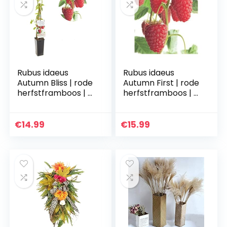
Rubus idaeus
Rubus idaeus
Autumn Bliss | rode
Autumn First | rode
herfstframboos | Ø
herfstframboos | Ø
11 cm
11 cm
€
14.99
€
15.99