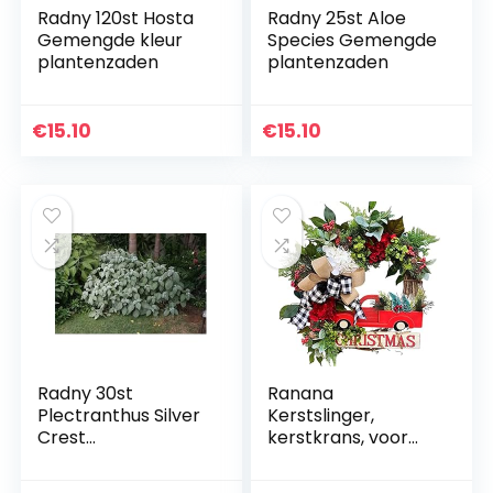
Radny 120st Hosta
Radny 25st Aloe
Gemengde kleur
Species Gemengde
plantenzaden
plantenzaden
€
15.10
€
15.10
Radny 30st
Ranana
Plectranthus Silver
Kerstslinger,
Crest
kerstkrans, voor
plantenzaden
kerstboom,
decoratie