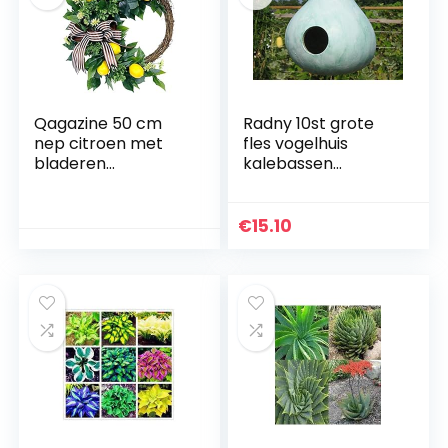
Qagazine 50 cm
Radny 10st grote
nep citroen met
fles vogelhuis
bladeren
kalebassen
hangende krans
plantenzaden
slinger, wandfeest
bruiloft decoratie
€
15.10
voor voordeur
raam…