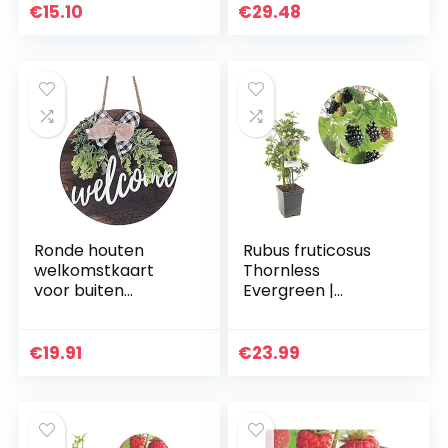
€
15.10
€
29.48
Ronde houten
Rubus fruticosus
welkomstkaart
Thornless
voor buiten
Evergreen |
Binnen- en
doornloze braam |
buitenkeuken
Ø 18 cm
Woondecoratie
€
19.91
€
23.99
Restaurant Hanger
Krans
Welkomstkaart…