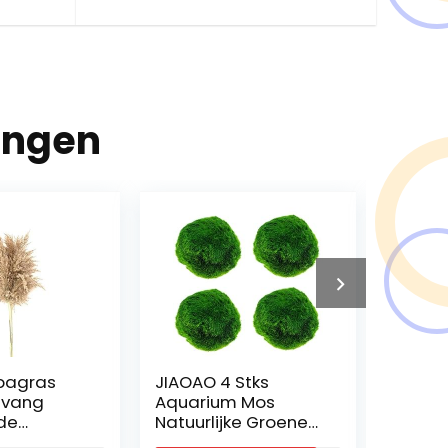
ingen
pagras
JIAOAO 4 Stks
Diervri
mvang
Aquarium Mos
Muizen
de
Natuurlijke Groene
Binnen
uwelijk
Mos Decoratieve
Meest 