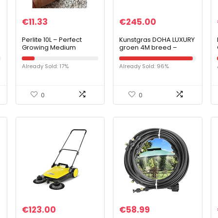
€
11.33
€
245.00
Perlite 10L – Perfect
Kunstgras DOHA LUXURY
Growing Medium
groen 4M breed –
25mm hoog – lengte te
kiezen (4M x 5M)
Already Sold: 17%
Already Sold: 96%
0
0
€
123.00
€
58.99