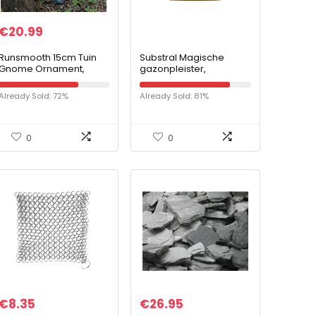
€
20.99
Runsmooth 15cm Tuin
Substral Magische
Gnome Ornament,
gazonpleister,
Grappige Plassende
grasreparatie, mengsel
Kabouter Ondeugende
van graszaden,
Already Sold: 72%
Already Sold: 81%
Tuin Gnome voor
premium kiemsubstraat
Gazonornamenten,
en meststof Zak van 3,6
Binnen of…
kg. 3,6 kg Sack blauw
0
0
€
8.35
€
26.95