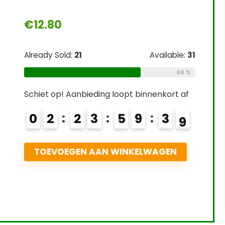
€
12.80
Already Sold:
21
Available:
31
68 %
Schiet op! Aanbieding loopt binnenkort af
0
2
2
3
5
9
3
7
8
TOEVOEGEN AAN WINKELWAGEN