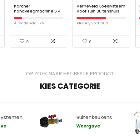
Kärcher
Verneveld Koelsysteem
handveegmachine S 4
Voor Tuin Buitenshuis
Twin (all-season,
Irrigatie Systeem Met
afvalcontainer 20 l, 2
Nevelsproeiers En
Already Sold: 17%
Already Sold: 60%
zijborstels, 68 cm
Adapter Water Mister-
veegbreedte,
Kit Voor…
ergonomisch)
0
0
OP ZOEK NAAR HET BESTE PRODUCT
KIES CATEGORIE
systemen
Buitenkeukens
ave
Weergave