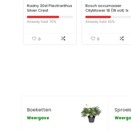
Radny 30st Plectranthus
Bosch accumaaier
Silver Crest
CityMower 18 (18 volt, 1x
plantenzaden
accu 4,0 Ah,
maaibreedte: 32 cm,
Already Sold: 70%
Already Sold: 55%
gazons tot 300 m², in
kartonnen doos)
0
0
Boeketten
Sproei
Weergave
Weerg