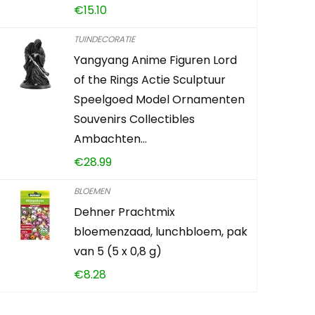
€
15.10
Universele
buiten pl
TUINDECORATIE
Yangyang Anime Figuren Lord
€
14.95
of the Rings Actie Sculptuur
Speelgoed Model Ornamenten
Already Sold:
Souvenirs Collectibles
Ambachten…
€
28.99
Schiet op! A
BLOEMEN
0
3
Dehner Prachtmix
bloemenzaad, lunchbloem, pak
van 5 (5 x 0,8 g)
TOEVOEG
€
8.28