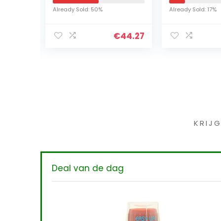
 Bouw
Phalaenopsis
infraroodla
Already Sold: 50%
Already Sold: 17%
atie
Orchid 25″ for
met
Wedding
afstandsbe
€
12.89
€
44.27
Decoratieve Flower
Gedroogd
Bloemboeket (Color
: Pink)
Iet
KRIJ
Deal van de dag
oeistof