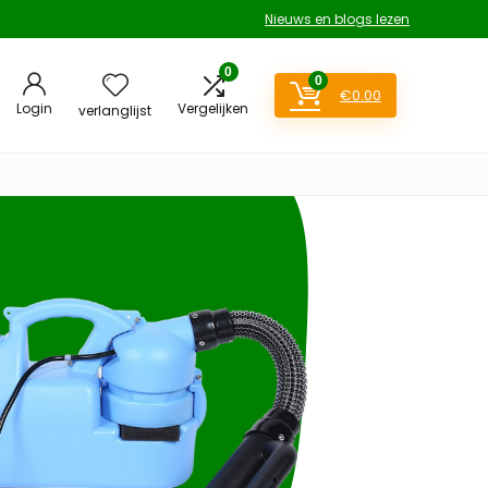
Nieuws en blogs lezen
0
0
€
0.00
Login
Vergelijken
verlanglijst