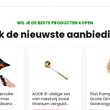
WIL JE DE BESTE PRODUCTEN KOPEN
jk de nieuwste aanbied
rvolle
AOOF 8-delige set
10st Pam
rmer
van roestvrij staal
Grote O
lbano –
titanium verguld
Gedroog
chtige
goud keukengerei
Bloemen H