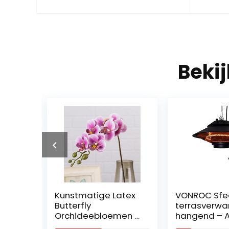
Beki
as
Kunstmatige Latex
VONROC Sfee
 Gras
Butterfly
terrasverwa
Orchideebloemen 7
hangend – A
sche
Heads Goede
1500W – Kra