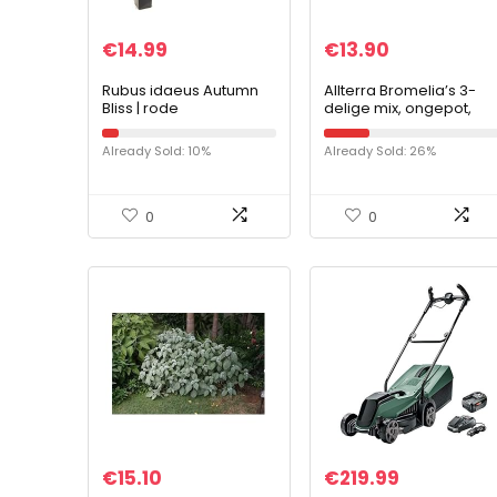
€
14.99
€
13.90
Rubus idaeus Autumn
Allterra Bromelia’s 3-
Bliss | rode
delige mix, ongepot,
herfstframboos | Ø 11 cm
bromelia’s
Already Sold: 10%
Already Sold: 26%
0
0
€
15.10
€
219.99