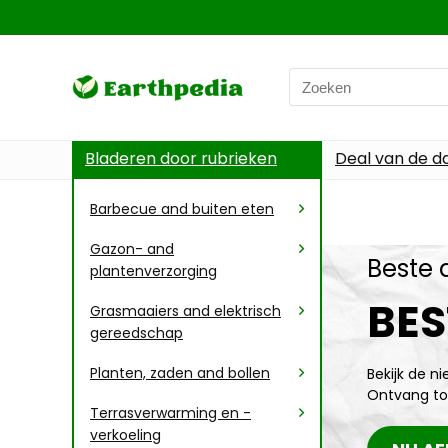
Bladeren door rubrieken
Deal van de d
Barbecue and buiten eten
Gazon- and
Beste 
plantenverzorging
BES
Grasmaaiers and elektrisch
gereedschap
Planten, zaden and bollen
Bekijk de n
Ontvang to
Terrasverwarming en -
verkoeling