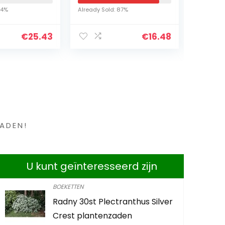
tmis Decor
Bal Potplanten
Hoogg
14%
Already Sold: 87%
Already S
 Natuurlijk
Mosballen
Leven
de
Aquarium Tuin Mos
vrijlat
€
25.43
€
16.48
as Ruwe…
Decoratie…
en ?
ADEN!
U kunt geïnteresseerd zijn
BOEKETTEN
Radny 30st Plectranthus Silver
Ecoworld 
Crest plantenzaden
Bevat ook