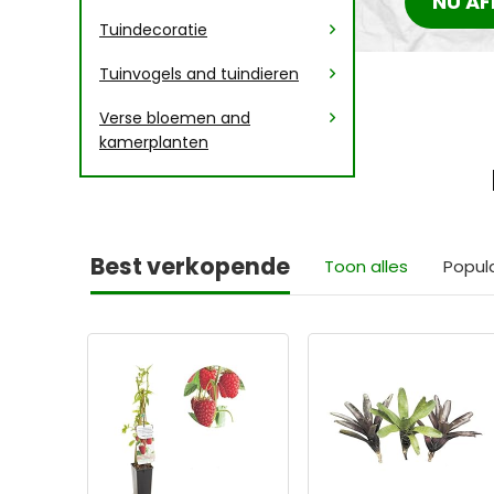
NU AF
Tuindecoratie
Tuinvogels and tuindieren
Verse bloemen and
kamerplanten
Best verkopende
Toon alles
Popul