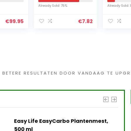
mp –
creatieve
Van Kers
Already Sold: 75%
Already Sold: 
geschenken
Bloem Bos
diening
keukengerei
Gedroog
€
99.95
€
7.82
appartement…
Pampagr
s interessants gevond
G BETERE RESULTATEN DOOR VANDAAG TE UPGR
Easy Life EasyCarbo Plantenmest,
500 ml