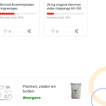
BluVast Roestvrijstalen
25 kg original German
ringreiniger,
slate chippings 60-120
topreiniger,
mm – leisteen –
kettingschroef
schiefer
Already Sold: 40%
Already Sold: 19%
reinigingsschraper voor
Dutch Oven grill, 14,5 cm
x 11…
0
0
Planten, zaden en
bollen
Weergave